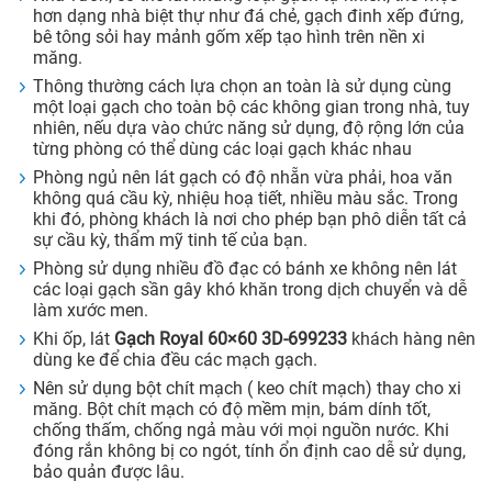
hơn dạng nhà biệt thự như đá chẻ, gạch đinh xếp đứng,
bê tông sỏi hay mảnh gốm xếp tạo hình trên nền xi
măng.
Thông thường cách lựa chọn an toàn là sử dụng cùng
một loại gạch cho toàn bộ các không gian trong nhà, tuy
nhiên, nếu dựa vào chức năng sử dụng, độ rộng lớn của
từng phòng có thể dùng các loại gạch khác nhau
Phòng ngủ nên lát gạch có độ nhẵn vừa phải, hoa văn
không quá cầu kỳ, nhiệu hoạ tiết, nhiều màu sắc. Trong
khi đó, phòng khách là nơi cho phép bạn phô diễn tất cả
sự cầu kỳ, thẩm mỹ tinh tế của bạn.
Phòng sử dụng nhiều đồ đạc có bánh xe không nên lát
các loại gạch sần gây khó khăn trong dịch chuyển và dễ
làm xước men.
Khi ốp, lát
Gạch Royal 60×60 3D-699233
khách hàng nên
dùng ke để chia đều các mạch gạch.
Nên sử dụng bột chít mạch ( keo chít mạch) thay cho xi
măng. Bột chít mạch có độ mềm mịn, bám dính tốt,
chống thấm, chống ngả màu với mọi nguồn nước. Khi
đóng rắn không bị co ngót, tính ổn định cao dễ sử dụng,
bảo quản được lâu.