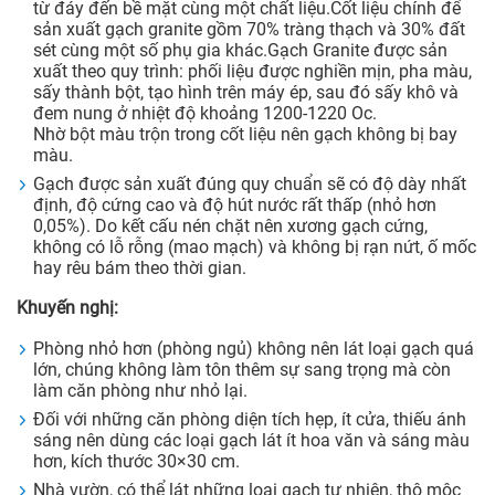
từ đáy đến bề mặt cùng một chất liệu.Cốt liệu chính để
sản xuất gạch granite gồm 70% tràng thạch và 30% đất
sét cùng một số phụ gia khác.Gạch Granite được sản
xuất theo quy trình: phối liệu được nghiền mịn, pha màu,
sấy thành bột, tạo hình trên máy ép, sau đó sấy khô và
đem nung ở nhiệt độ khoảng 1200-1220 Oc.
Nhờ bột màu trộn trong cốt liệu nên gạch không bị bay
màu.
Gạch được sản xuất đúng quy chuẩn sẽ có độ dày nhất
định, độ cứng cao và độ hút nước rất thấp (nhỏ hơn
0,05%). Do kết cấu nén chặt nên xương gạch cứng,
không có lỗ rỗng (mao mạch) và không bị rạn nứt, ố mốc
hay rêu bám theo thời gian.
Khuyến nghị:
Phòng nhỏ hơn (phòng ngủ) không nên lát loại gạch quá
lớn, chúng không làm tôn thêm sự sang trọng mà còn
làm căn phòng như nhỏ lại.
Đối với những căn phòng diện tích hẹp, ít cửa, thiếu ánh
sáng nên dùng các loại gạch lát ít hoa văn và sáng màu
hơn, kích thước 30×30 cm.
Nhà vườn, có thể lát những loại gạch tự nhiên, thô mộc