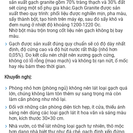
sản xuất gạch granite gồm 70% tràng thạch và 30% đất
sét cùng một số phụ gia khác.Gạch Granite được sản
xuất theo quy trình: phối liệu được nghiền mịn, pha màu,
sấy thành bột, tạo hình trên máy ép, sau đó sấy khô và
đem nung ở nhiệt độ khoảng 1200-1220 Oc.
Nhờ bột màu trộn trong cốt liệu nên gạch không bị bay
màu.
Gạch được sản xuất đúng quy chuẩn sẽ có độ dày nhất
định, độ cứng cao và độ hút nước rất thấp (nhỏ hơn
0,05%). Do kết cấu nén chặt nên xương gạch cứng,
không có lỗ rỗng (mao mạch) và không bị rạn nứt, ố mốc
hay rêu bám theo thời gian.
Khuyến nghị:
Phòng nhỏ hơn (phòng ngủ) không nên lát loại gạch quá
lớn, chúng không làm tôn thêm sự sang trọng mà còn
làm căn phòng như nhỏ lại.
Đối với những căn phòng diện tích hẹp, ít cửa, thiếu ánh
sáng nên dùng các loại gạch lát ít hoa văn và sáng màu
hơn, kích thước 30×30 cm.
Nhà vườn, có thể lát những loại gạch tự nhiên, thô mộc
hơn dạng nhà biệt thự như đá chẻ, gạch đinh xếp đứng,