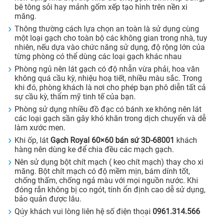
bê tông sỏi hay mảnh gốm xếp tạo hình trên nền xi
măng.
Thông thường cách lựa chọn an toàn là sử dụng cùng
một loại gạch cho toàn bộ các không gian trong nhà, tuy
nhiên, nếu dựa vào chức năng sử dụng, độ rộng lớn của
từng phòng có thể dùng các loại gạch khác nhau
Phòng ngủ nên lát gạch có độ nhẵn vừa phải, hoa văn
không quá cầu kỳ, nhiệu hoạ tiết, nhiều màu sắc. Trong
khi đó, phòng khách là nơi cho phép bạn phô diễn tất cả
sự cầu kỳ, thẩm mỹ tinh tế của bạn.
Phòng sử dụng nhiều đồ đạc có bánh xe không nên lát
các loại gạch sần gây khó khăn trong dịch chuyển và dễ
làm xước men.
Khi ốp, lát
Gạch Royal 60×60 bán sứ 3D-68001
khách
hàng nên dùng ke để chia đều các mạch gạch.
Nên sử dụng bột chít mạch ( keo chít mạch) thay cho xi
măng. Bột chít mạch có độ mềm mịn, bám dính tốt,
chống thấm, chống ngả màu với mọi nguồn nước. Khi
đóng rắn không bị co ngót, tính ổn định cao dễ sử dụng,
bảo quản được lâu.
Qúy khách vui lòng liên hệ số điện thoại
0961.314.566