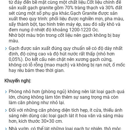
từ đáy đến bề mặt cùng một chất liệu.Cốt liệu chính để
sản xuất gạch granite gồm 70% tràng thạch và 30% đất
sét cùng một số phụ gia khác.Gạch Granite được sản
xuất theo quy trình: phối liệu được nghiền mịn, pha màu,
sấy thành bột, tạo hình trên máy ép, sau đó sấy khô và
đem nung ở nhiệt độ khoảng 1200-1220 Oc.
Nhờ bột màu trộn trong cốt liệu nên gạch không bị bay
màu.
Gạch được sản xuất đúng quy chuẩn sẽ có độ dày nhất
định, độ cứng cao và độ hút nước rất thấp (nhỏ hơn
0,05%). Do kết cấu nén chặt nên xương gạch cứng,
không có lỗ rỗng (mao mạch) và không bị rạn nứt, ố mốc
hay rêu bám theo thời gian.
Khuyến nghị:
Phòng nhỏ hơn (phòng ngủ) không nên lát loại gạch quá
lớn, chúng không làm tôn thêm sự sang trọng mà còn
làm căn phòng như nhỏ lại.
Đối với những căn phòng diện tích hẹp, ít cửa, thiếu ánh
sáng nên dùng các loại gạch lát ít hoa văn và sáng màu
hơn, kích thước 30×30 cm.
Nhà vườn, có thể lát những loại gạch tự nhiên, thô mộc