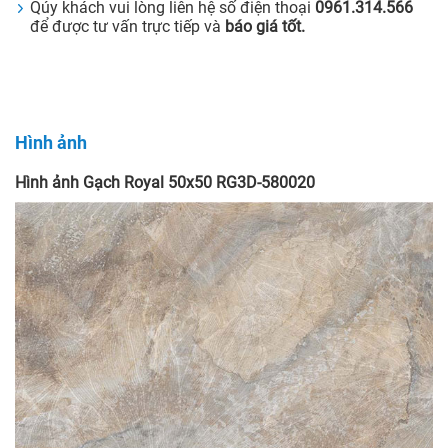
Qúy khách vui lòng liên hệ số điện thoại
0961.314.566
để được tư vấn trực tiếp và
báo giá tốt.
Hình ảnh
Hình ảnh Gạch Royal 50x50 RG3D-580020