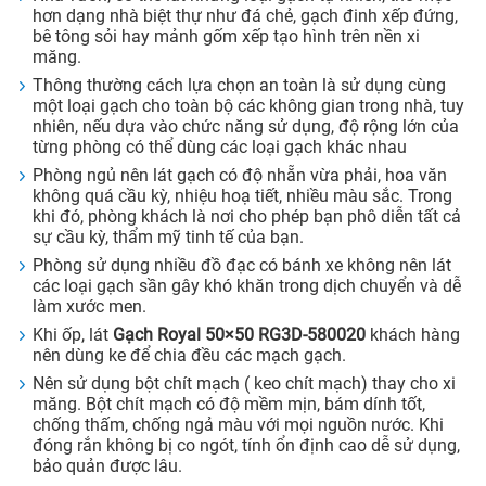
hơn dạng nhà biệt thự như đá chẻ, gạch đinh xếp đứng,
bê tông sỏi hay mảnh gốm xếp tạo hình trên nền xi
măng.
Thông thường cách lựa chọn an toàn là sử dụng cùng
một loại gạch cho toàn bộ các không gian trong nhà, tuy
nhiên, nếu dựa vào chức năng sử dụng, độ rộng lớn của
từng phòng có thể dùng các loại gạch khác nhau
Phòng ngủ nên lát gạch có độ nhẵn vừa phải, hoa văn
không quá cầu kỳ, nhiệu hoạ tiết, nhiều màu sắc. Trong
khi đó, phòng khách là nơi cho phép bạn phô diễn tất cả
sự cầu kỳ, thẩm mỹ tinh tế của bạn.
Phòng sử dụng nhiều đồ đạc có bánh xe không nên lát
các loại gạch sần gây khó khăn trong dịch chuyển và dễ
làm xước men.
Khi ốp, lát
Gạch Royal 50×50 RG3D-580020
khách hàng
nên dùng ke để chia đều các mạch gạch.
Nên sử dụng bột chít mạch ( keo chít mạch) thay cho xi
măng. Bột chít mạch có độ mềm mịn, bám dính tốt,
chống thấm, chống ngả màu với mọi nguồn nước. Khi
đóng rắn không bị co ngót, tính ổn định cao dễ sử dụng,
bảo quản được lâu.