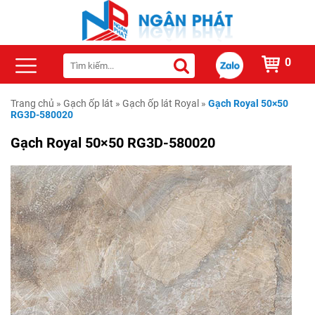
0
Trang chủ
»
Gạch ốp lát
»
Gạch ốp lát Royal
»
Gạch Royal 50×50
RG3D-580020
Gạch Royal 50×50 RG3D-580020