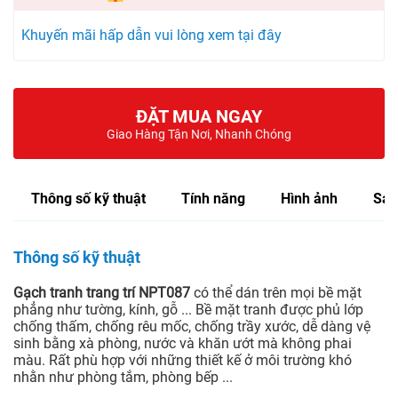
Khuyến mãi hấp dẫn vui lòng xem tại đây
ĐẶT MUA NGAY
Giao Hàng Tận Nơi, Nhanh Chóng
Thông số kỹ thuật
Tính năng
Hình ảnh
Sản
Thông số kỹ thuật
Gạch tranh trang trí NPT087
có thể dán trên mọi bề mặt
phẳng như tường, kính, gỗ ... Bề mặt tranh được phủ lớp
chống thấm, chống rêu mốc, chống trầy xước, dễ dàng vệ
sinh bằng xà phòng, nước và khăn ướt mà không phai
màu. Rất phù hợp với những thiết kế ở môi trường khó
nhằn như phòng tắm, phòng bếp ...