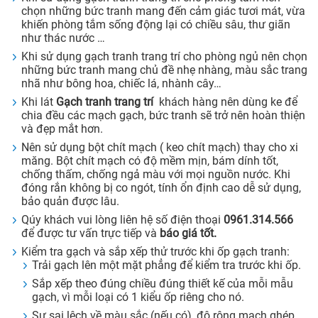
chọn những bức tranh mang đến cảm giác tươi mát, vừa
khiến phòng tắm sống động lại có chiều sâu, thư giãn
như thác nước …
Khi sử dụng gạch tranh trang trí cho phòng ngủ nên chọn
những bức tranh mang chủ đề nhẹ nhàng, màu sắc trang
nhã như bông hoa, chiếc lá, nhành cây…
Khi lát
Gạch tranh trang trí
khách hàng nên dùng ke để
chia đều các mạch gạch, bức tranh sẽ trở nên hoàn thiện
và đẹp mắt hơn.
Nên sử dụng bột chít mạch ( keo chít mạch) thay cho xi
măng. Bột chít mạch có độ mềm mịn, bám dính tốt,
chống thấm, chống ngả màu với mọi nguồn nước. Khi
đóng rắn không bị co ngót, tính ổn định cao dễ sử dụng,
bảo quản được lâu.
Qúy khách vui lòng liên hệ số điện thoại
0961.314.566
để được tư vấn trực tiếp và
báo giá tốt.
Kiểm tra gạch và sắp xếp thử trước khi ốp gạch tranh:
Trải gạch lên một mặt phẳng để kiểm tra trước khi ốp.
Sắp xếp theo đúng chiều đúng thiết kế của mỗi mẫu
gạch, vì mỗi loại có 1 kiểu ốp riêng cho nó.
Sự sai lệch về màu sắc (nếu có), độ rộng mạch ghép