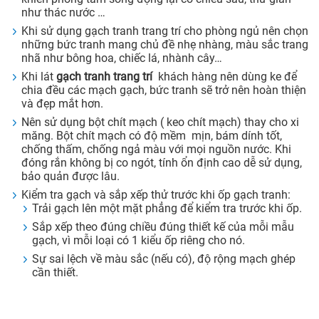
như thác nước …
Khi sử dụng gạch tranh trang trí cho phòng ngủ nên chọn
những bức tranh mang chủ đề nhẹ nhàng, màu sắc trang
nhã như bông hoa, chiếc lá, nhành cây…
Khi lát
gạch tranh trang trí
khách hàng nên dùng ke để
chia đều các mạch gạch, bức tranh sẽ trở nên hoàn thiện
và đẹp mắt hơn.
Nên sử dụng bột chít mạch ( keo chít mạch) thay cho xi
măng. Bột chít mạch có độ mềm mịn, bám dính tốt,
chống thấm, chống ngả màu với mọi nguồn nước. Khi
đóng rắn không bị co ngót, tính ổn định cao dễ sử dụng,
bảo quản được lâu.
Kiểm tra gạch và sắp xếp thử trước khi ốp gạch tranh:
Trải gạch lên một mặt phẳng để kiểm tra trước khi ốp.
Sắp xếp theo đúng chiều đúng thiết kế của mỗi mẫu
gạch, vì mỗi loại có 1 kiểu ốp riêng cho nó.
Sự sai lệch về màu sắc (nếu có), độ rộng mạch ghép
cần thiết.