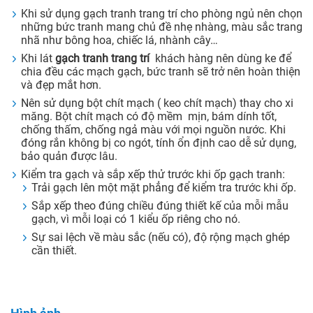
Khi sử dụng gạch tranh trang trí cho phòng ngủ nên chọn
những bức tranh mang chủ đề nhẹ nhàng, màu sắc trang
nhã như bông hoa, chiếc lá, nhành cây…
Khi lát
gạch tranh trang trí
khách hàng nên dùng ke để
chia đều các mạch gạch, bức tranh sẽ trở nên hoàn thiện
và đẹp mắt hơn.
Nên sử dụng bột chít mạch ( keo chít mạch) thay cho xi
măng. Bột chít mạch có độ mềm mịn, bám dính tốt,
chống thấm, chống ngả màu với mọi nguồn nước. Khi
đóng rắn không bị co ngót, tính ổn định cao dễ sử dụng,
bảo quản được lâu.
Kiểm tra gạch và sắp xếp thử trước khi ốp gạch tranh:
Trải gạch lên một mặt phẳng để kiểm tra trước khi ốp.
Sắp xếp theo đúng chiều đúng thiết kế của mỗi mẫu
gạch, vì mỗi loại có 1 kiểu ốp riêng cho nó.
Sự sai lệch về màu sắc (nếu có), độ rộng mạch ghép
cần thiết.