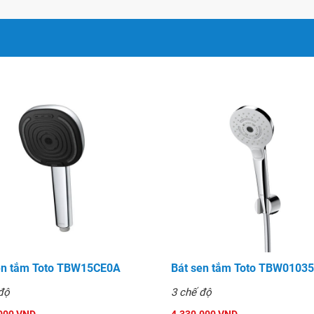
en tắm Toto TBW15CE0A
Bát sen tắm Toto TBW0103
độ
3 chế độ