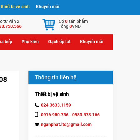
hiết bị vệ sinh
Khuyến mãi
o tư vấn 2
Có
0
sản phẩm
83.750.566
Tổng:
0
VNĐ
nhà bếp
Phụ kiện
Gạch ốp lát
Khuyến mãi
Thông tin liên hệ
908
Thiết bị vệ sinh
024.3633.1159
-
0916.950.756
0983.573.166
nganphat.ltd@gmail.com