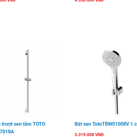
000 VND
4.330.000 VND
 trượt sen tắm TOTO
Bát sen TotoTBW01008V 1 c
7018A
3.319.000 VND