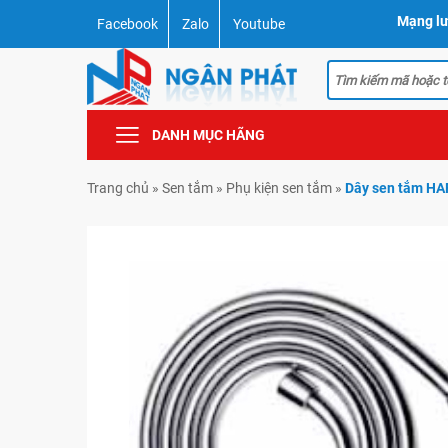
Mạng lư
Facebook
Zalo
Youtube
DANH MỤC HÃNG
Trang chủ
»
Sen tắm
»
Phụ kiện sen tắm
»
Dây sen tắm HA