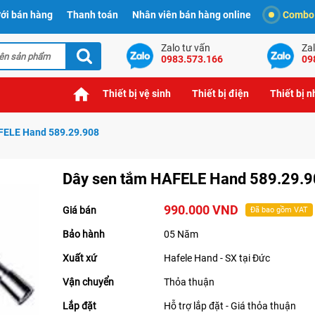
ới bán hàng
Thanh toán
Nhân viên bán hàng online
Combo t
Zalo tư vấn
Zal
0983.573.166
09
Thiết bị vệ sinh
Thiết bị điện
Thiết bị 
FELE Hand 589.29.908
Dây sen tắm HAFELE Hand 589.29.
990.000 VND
Giá bán
Đã bao gồm VAT
Bảo hành
05 Năm
Xuất xứ
Hafele Hand - SX tại Đức
Vận chuyển
Thỏa thuận
Lắp đặt
Hỗ trợ lắp đặt - Giá thỏa thuận