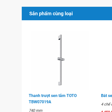
Sản phẩm cùng loại
Dây sen tắm HAFELE Hand 589.29.908
Thanh trượt sen tắm TOTO
Bát s
TBW07019A
4 chế 
740 mm