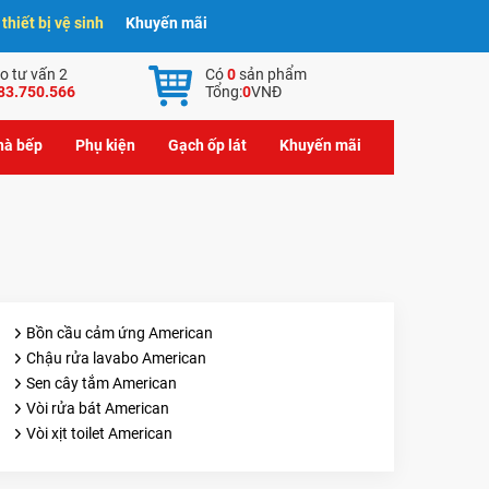
hiết bị vệ sinh
Khuyến mãi
o tư vấn 2
Có
0
sản phẩm
83.750.566
Tổng:
0
VNĐ
nhà bếp
Phụ kiện
Gạch ốp lát
Khuyến mãi
Bồn cầu cảm ứng American
Chậu rửa lavabo American
Sen cây tắm American
Vòi rửa bát American
Vòi xịt toilet American