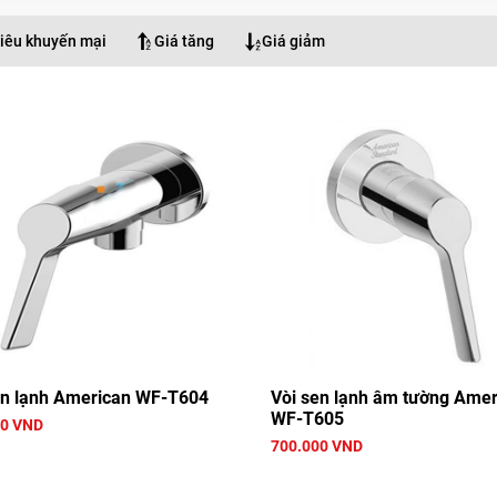
iêu khuyến mại
Giá tăng
Giá giảm
en lạnh American WF-T604
Vòi sen lạnh âm tường Amer
WF-T605
00 VND
700.000 VND