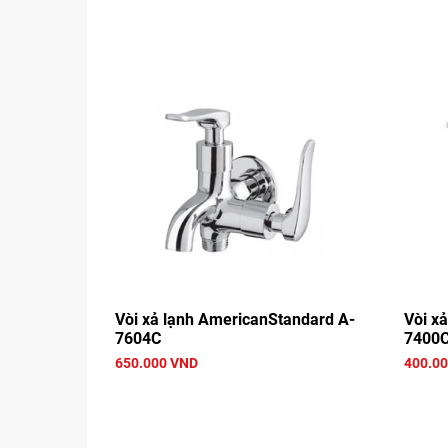
Vòi xả lạnh AmericanStandard A-
Vòi x
7604C
7400
650.000 VND
400.0