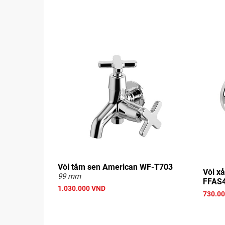
Vòi tắm sen American WF-T703
Vòi x
99 mm
FFAS
1.030.000 VND
730.0