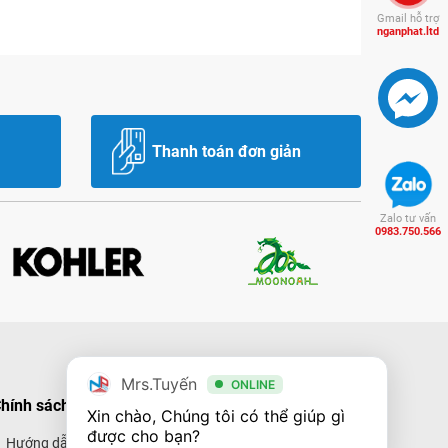
Gmail hỗ trợ
nganphat.ltd
Thanh toán đơn giản
Zalo tư vấn
0983.750.566
Mrs.Tuyến
ONLINE
hính sách mua hàng
Hình thức thanh toán
Xin chào, Chúng tôi có thể giúp gì 
được cho bạn?
Hướng dẫn mua hàng
Thanh toán trực tiếp