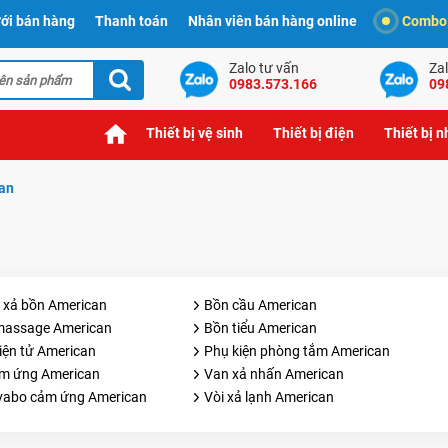
ới bán hàng
Thanh toán
Nhân viên bán hàng online
Combo t
Zalo tư vấn
Zal
0983.573.166
09
Thiết bị vệ sinh
Thiết bị điện
Thiết bị 
can
n xả bồn American
Bồn cầu American
massage American
Bồn tiểu American
iện tử American
Phụ kiện phòng tắm American
ảm ứng American
Van xả nhấn American
avabo cảm ứng American
Vòi xả lạnh American