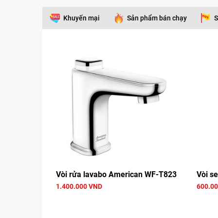
Khuyến mại
Sản phẩm bán chạy
S
Vòi rửa lavabo American WF-T823
Vòi s
1.400.000 VND
600.0