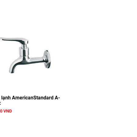
ả lạnh AmericanStandard A-
C
00 VND