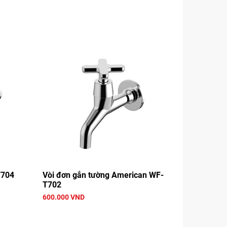
T704
Vòi đơn gắn tường American WF-
T702
600.000 VND