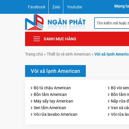
Mạng lư
Facebook
Zalo
Youtube
DANH MỤC HÃNG
Trang chủ
»
Thiết bị vệ sinh American
»
Vòi xả lạnh Ameri
Vòi xả lạnh American
Bộ tủ chậu American
Bộ vòi se
Bồn tắm American
Bồn tắm 
Máy sấy tay American
Nắp rửa đ
Sen tắm American
Van xả c
Vòi rửa lavabo American
Vòi rửa l