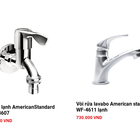
Vòi rửa lavabo American st
ả lạnh AmericanStandard
WF-4611 lạnh
4607
730.000 VND
00 VND