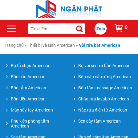
0
Trang chủ
»
Thiết bị vệ sinh American
»
Vòi rửa bát American
Bộ tủ chậu American
Bộ vòi sen xả bồn American
Bồn cầu American
Bồn cầu cảm ứng American
Bồn tắm American
Bồn tắm massage American
Bồn tiểu American
Chậu rửa lavabo American
Máy sấy tay American
Nắp rửa điện tử American
Phụ kiện phòng tắm
Sen cây tắm American
American
Sen tắm American
Van xả cảm ứng American