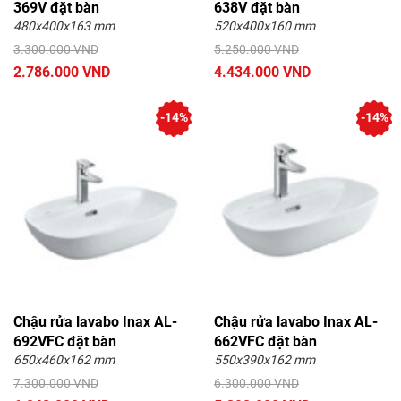
369V đặt bàn
638V đặt bàn
480x400x163 mm
520x400x160 mm
Chậu lavabo đá xuyên
sáng
3.300.000 VND
5.250.000 VND
2.786.000 VND
4.434.000 VND
-14%
-14%
Chậu rửa lavabo Inax AL-
Chậu rửa lavabo Inax AL-
692VFC đặt bàn
662VFC đặt bàn
650x460x162 mm
550x390x162 mm
7.300.000 VND
6.300.000 VND