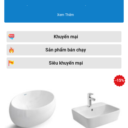
Chậu rửa Lavabo
Chậu rửa Lavabo ROY
American
Xem Thêm
Chậu rửa lavabo Zento
Chậu lavabo đá cuội
Chậu rửa lavabo Caesar
Chậu rửa Lavabo PAFFONI
Khuyến mại
Chậu rửa lavabo
Chậu rửa lavabo màu đen
EximStone
Sản phẩm bán chạy
Chậu rửa lavabo Kohler
Chậu rửa lavabo Moen
Siêu khuyến mại
Chậu rửa Lavabo Bancoot
Chậu rửa mặt lavabo mạ
vàng
-15%
Chậu Lavabo JOMOO
Chậu rửa lavabo Bravat
Lavabo hoa văn nghệ
Chậu rửa lavabo âm bàn
thuật
Chậu rửa Lavabo Viglacera
Chậu rửa Lavabo Royal
Chậu rửa lavabo treo
Chậu rửa lavabo dương
tường
bàn