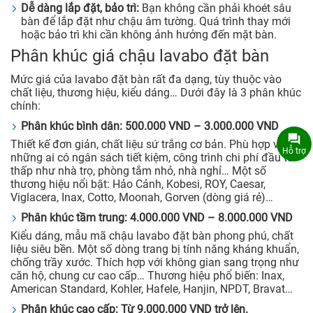
Dễ dàng lắp đặt, bảo trì:
Bạn không cần phải khoét sâu
bàn để lắp đặt như chậu âm tường. Quá trình thay mới
hoặc bảo trì khi cần không ảnh hưởng đến mặt bàn.
Phân khúc giá chậu lavabo đặt bàn
Mức giá của lavabo đặt bàn rất đa dạng, tùy thuộc vào
chất liệu, thương hiệu, kiểu dáng… Dưới đây là 3 phân khúc
chính:
Phân khúc bình dân: 500.000 VND – 3.000.000 VND
Thiết kế đơn giản, chất liệu sứ trắng cơ bản. Phù hợp với
Hỗ trợ
những ai có ngân sách tiết kiệm, công trình chi phí đầu tư
thấp như nhà trọ, phòng tắm nhỏ, nhà nghỉ… Một số
thương hiệu nổi bật: Hảo Cảnh, Kobesi, ROY, Caesar,
Viglacera, Inax, Cotto, Moonah, Gorven (dòng giá rẻ)…
Phân khúc tầm trung: 4.000.000 VND – 8.000.000 VND
Kiểu dáng, mẫu mã chậu lavabo đặt bàn phong phú, chất
liệu siêu bền. Một số dòng trang bị tính năng kháng khuẩn,
chống trầy xước. Thích hợp với không gian sang trọng như
căn hộ, chung cư cao cấp… Thương hiệu phổ biến: Inax,
American Standard, Kohler, Hafele, Hanjin, NPDT, Bravat…
Phân khúc cao cấp: Từ 9.000.000 VND trở lên.