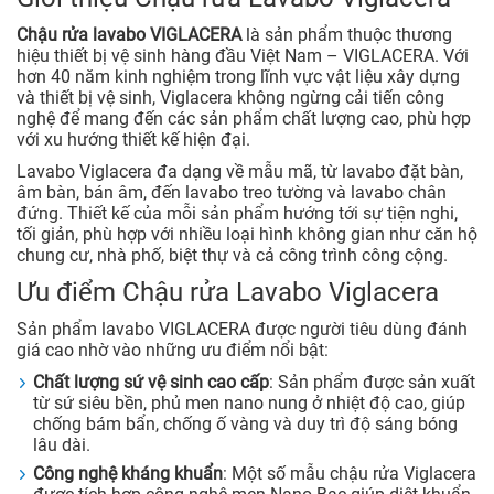
Chậu rửa lavabo VIGLACERA
là sản phẩm thuộc thương
hiệu thiết bị vệ sinh hàng đầu Việt Nam – VIGLACERA. Với
hơn 40 năm kinh nghiệm trong lĩnh vực vật liệu xây dựng
và thiết bị vệ sinh, Viglacera không ngừng cải tiến công
nghệ để mang đến các sản phẩm chất lượng cao, phù hợp
với xu hướng thiết kế hiện đại.
Lavabo Viglacera đa dạng về mẫu mã, từ lavabo đặt bàn,
âm bàn, bán âm, đến lavabo treo tường và lavabo chân
đứng. Thiết kế của mỗi sản phẩm hướng tới sự tiện nghi,
tối giản, phù hợp với nhiều loại hình không gian như căn hộ
chung cư, nhà phố, biệt thự và cả công trình công cộng.
Ưu điểm Chậu rửa Lavabo Viglacera
Sản phẩm lavabo VIGLACERA được người tiêu dùng đánh
giá cao nhờ vào những ưu điểm nổi bật:
Chất lượng sứ vệ sinh cao cấp
: Sản phẩm được sản xuất
từ sứ siêu bền, phủ men nano nung ở nhiệt độ cao, giúp
chống bám bẩn, chống ố vàng và duy trì độ sáng bóng
lâu dài.
Công nghệ kháng khuẩn
: Một số mẫu chậu rửa Viglacera