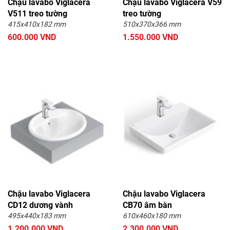
Chậu lavabo Viglacera
Chậu lavabo Viglacera V59
V511 treo tường
treo tường
415x410x182 mm
510x370x366 mm
600.000 VND
1.550.000 VND
Chậu lavabo Viglacera
Chậu lavabo Viglacera
CD12 dương vành
CB70 âm bàn
495x440x183 mm
610x460x180 mm
1.200.000 VND
2.300.000 VND