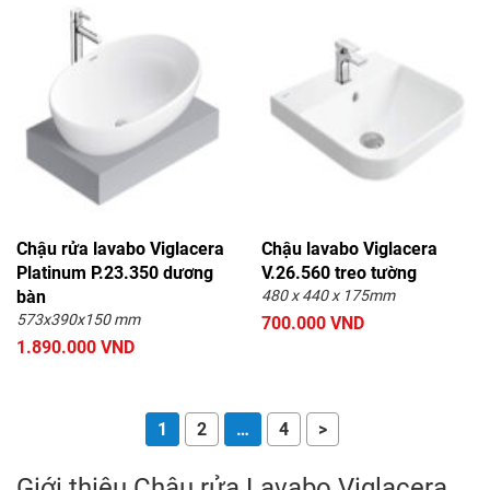
Chậu rửa lavabo Viglacera
Chậu lavabo Viglacera
Platinum P.23.350 dương
V.26.560 treo tường
bàn
480 x 440 x 175mm
573x390x150 mm
700.000 VND
1.890.000 VND
1
2
…
4
>
Giới thiệu Chậu rửa Lavabo Viglacera