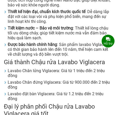
được tích hợp công nghệ men Nano Bạc giúp diệt khuẩn,
bảo vệ sức khỏe người dùng.
Thiết kế hiện đại, chuẩn kích thước quốc tế
: Dễ dàng lắp
đặt với các loại vòi và phụ kiện phổ biến, mang đến sự
linh hoạt khi thi công.
Tiết kiệm nước – Bảo vệ môi trường
: Thiết kế lòng chậu
tối ưu dòng chảy, giúp tiết kiệm nước mà vẫn đảm bảo
hiệu quả làm sạch.
Hỗ trợ
Được bảo hành chính hãng
: Sản phẩm lavabo Viglacera
có thời gian bảo hành lên đến 10 năm, thể hiện cam kết
về chất lượng và độ bền vượt trội.
Giá thành Chậu rửa Lavabo Viglacera
Lavabo Chân lửng Viglacera: Giá từ 1 triệu đến 2 triệu
đồng
Lavabo Chân đứng Viglacera: Giá từ 900.000 đến 2 triệu
đồng
Lavabo đặt bàn Viglacera: Giá từ 1.2 triệu đến 2 triệu
đồng
Đại lý phân phối Chậu rửa Lavabo
Viglacera giá tốt