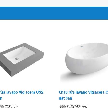
iện.
rửa lavabo Viglacera US2
Chậu rửa lavabo Viglacera 
àn
đặt bàn
70x208 mm
480x345x142 mm