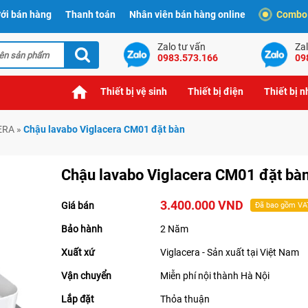
ới bán hàng
Thanh toán
Nhân viên bán hàng online
Combo t
Zalo tư vấn
Zal
0983.573.166
09
Thiết bị vệ sinh
Thiết bị điện
Thiết bị 
ERA
»
Chậu lavabo Viglacera CM01 đặt bàn
Chậu lavabo Viglacera CM01 đặt bà
3.400.000 VND
Giá bán
Đã bao gồm VA
Bảo hành
2 Năm
Xuất xứ
Viglacera - Sản xuất tại Việt Nam
Vận chuyển
Miễn phí nội thành Hà Nội
Lắp đặt
Thỏa thuận