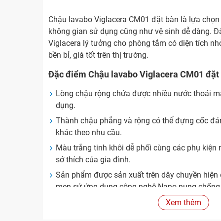
Chậu lavabo Viglacera CM01 đặt bàn là lựa chọn l
không gian sử dụng cũng như vệ sinh dễ dàng. Đ
Viglacera lý tưởng cho phòng tắm có diện tích nh
bền bỉ, giá tốt trên thị trường.
Đặc điểm Chậu lavabo Viglacera CM01 đặt
Lòng chậu rộng chứa được nhiều nước thoải mái
dụng.
Thành chậu phẳng và rộng có thể đựng cốc đá
khác theo nhu cầu.
Màu trắng tinh khôi dễ phối cùng các phụ kiện
sở thích của gia đình.
Sản phẩm được sản xuất trên dây chuyền hiện 
men sứ ứng dụng công nghệ Nano nung chống b
láng thêm 30%, tăng độ sáng bóng lên 20%, hạn
Xem thêm
mốc, ố vàng và thân thiện với môi trường.