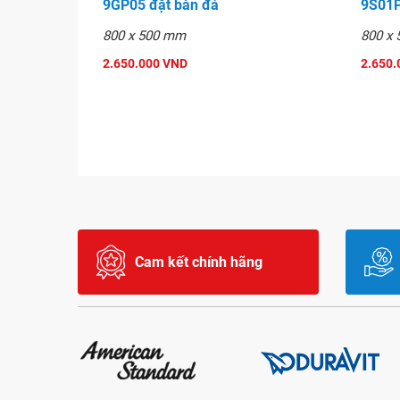
9GP05 đặt bàn đá
9S01P
800 x 500 mm
800 x
2.650.000 VND
2.650.
Cam kết chính hãng