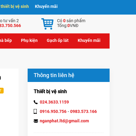
hiết bị vệ sinh
Khuyến mãi
o tư vấn 2
Có
0
sản phẩm
83.750.566
Tổng:
0
VNĐ
nhà bếp
Phụ kiện
Gạch ốp lát
Khuyến mãi
Thông tin liên hệ
n
Thiết bị vệ sinh
T
024.3633.1159
-
0916.950.756
0983.573.166
nganphat.ltd@gmail.com