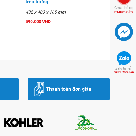
treo tường
Gmail hỗ trợ
432 x 403 x 165 mm
nganphat.ltd
590.000 VND
Zalo tư vấn
0983.750.566
Thanh toán đơn giản