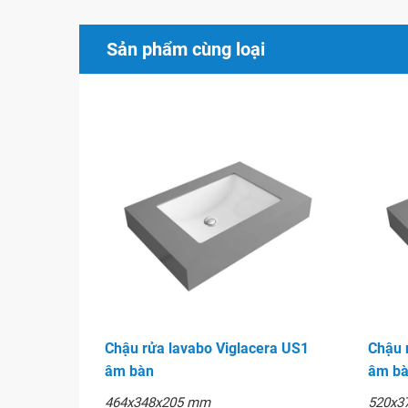
Dễ dàng lắp đặt, mang đến sự thẩm mĩ hoàn th
Sản phẩm cùng loại
Hình ảnh
Chậu rửa lavabo Viglacera US1
Chậu 
âm bàn
âm b
464x348x205 mm
520x3