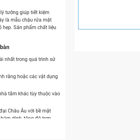
ý tưởng giúp tiết kiệm
ây là mẫu chậu rửa mặt
ỏ hẹp. Sản phẩm chất liệu
 bàn
 nhất trong quá trình sử
nh răng hoặc các vật dụng
 nhà tắm khác tùy thuộc vào
đại Châu Âu với bề mặt
ám dính, tăng độ trơn
 chế tối đa vi khuẩn, nấm