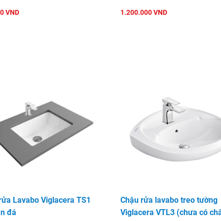
00 VND
1.200.000 VND
 đặt bàn
rửa Lavabo Viglacera TS1
Chậu rửa lavabo treo tường
n đá
Viglacera VTL3 (chưa có ch