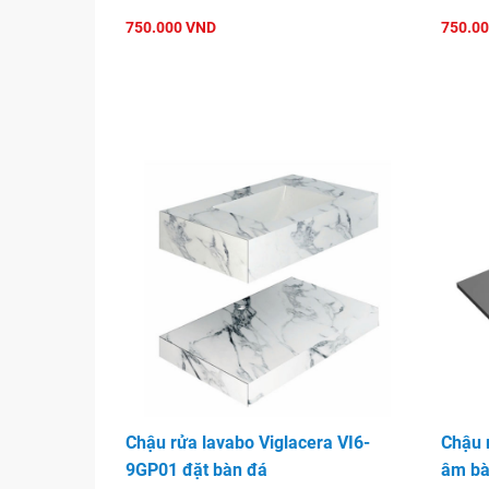
750.000 VND
750.0
Chậu lavabo Viglacera CM01
Chậu rửa lavabo Viglacera VI6-
Chậu 
9GP01 đặt bàn đá
âm bà