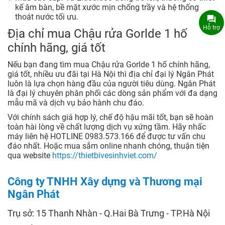
kế âm bàn, bề mặt xước mịn chống trầy và hệ thống
thoát nước tối ưu.
Hỗ trợ
Địa chỉ mua Chậu rửa Gorlde 1 hố
chính hãng, giá tốt
Nếu bạn đang tìm mua Chậu rửa Gorlde 1 hố chính hãng,
giá tốt, nhiều ưu đãi tại Hà Nội thì địa chỉ đại lý Ngân Phát
luôn là lựa chọn hàng đầu của người tiêu dùng. Ngân Phát
là đại lý chuyên phân phối các dòng sản phẩm với đa dạng
mẫu mã và dịch vụ bảo hành chu đáo.
Với chính sách giá hợp lý, chế độ hậu mãi tốt, bạn sẽ hoàn
toàn hài lòng về chất lượng dịch vụ xứng tầm. Hãy nhấc
máy liên hệ HOTLINE 0983.573.166 để được tư vấn chu
đáo nhất. Hoặc mua sắm online nhanh chóng, thuận tiện
qua website
https://thietbivesinhviet.com/
Công ty TNHH Xây dựng và Thương mại
Ngân Phát
Trụ sở: 15 Thanh Nhàn - Q.Hai Bà Trưng - TP.Hà Nội