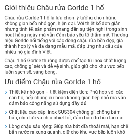
Giới thiệu Chậu rửa Gorlde 1 hố
Chậu rửa Gorlde 1 hố là lựa chọn lý tưởng cho những
không gian bếp nhỏ gọn, hiện đại. Với thiết kế đơn giản
nhưng tinh tế, sản phẩm mang đến sự tiện nghi trong sinh
hoạt hằng ngày mà vẫn đảm bảo yếu tố thẩm mỹ. Thương
hiệu Gorlde nổi tiếng với các dòng chậu rửa bền đẹp, giá
thành hợp lý và đa dạng mẫu mã, đáp ứng nhu cầu của
nhiều hộ gia đình Việt.
Chậu 1 hố Gorlde thường được chế tạo từ inox chất lượng
cao, chống gỉ sét và dễ vệ sinh, giúp giữ cho khu vực bếp
luôn sạch sẽ, sáng bóng.
Ưu điểm Chậu rửa Gorlde 1 hố
Thiết kế nhỏ gọn – tiết kiệm diện tích: Phù hợp với các
căn hộ, bếp chung cư hoặc không gian bếp nhỏ mà vẫn
đảm bảo công năng sử dụng đầy đủ.
Chất liệu cao cấp: Inox SUS304 chống gỉ, chống bám
bẩn, chịu lực và chịu nhiệt tốt, đảm bảo độ bền lâu dài.
Lòng chậu sâu rộng: Giúp rửa bát đĩa thoải mái, hạn chế
bắn nước ra xung quanh, giữ cho khu vực bếp luôn khô