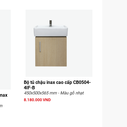
Bộ tủ chậu inax cao cấp CB0504-
4IF-B
450x500x565 mm - Màu gỗ nhạt
Inax
8.180.000 VND
ậm