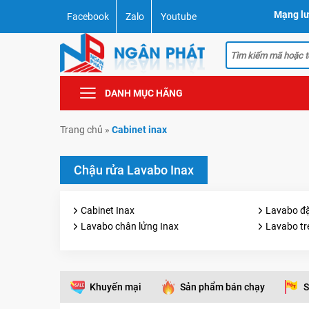
Mạng lư
Facebook
Zalo
Youtube
DANH MỤC HÃNG
Trang chủ
»
Cabinet inax
Chậu rửa Lavabo Inax
Cabinet Inax
Lavabo đặ
Lavabo chân lửng Inax
Lavabo tr
Khuyến mại
Sản phẩm bán chạy
S