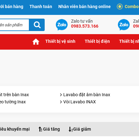
ới bán hàng
Thanh toán
Nhân viên bán hàng online
Combo t
Zalo tư vấn
Zal
0983.573.166
09
Thiết bị vệ sinh
Thiết bị điện
Thiết bị 
t trên bàn Inax
Lavabo đặt âm bàn Inax
eo tường Inax
Vòi Lavabo INAX
iêu khuyến mại
Giá tăng
Giá giảm