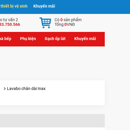
hiết bị vệ sinh
Khuyến mãi
o tư vấn 2
Có
0
sản phẩm
83.750.566
Tổng:
0
VNĐ
nhà bếp
Phụ kiện
Gạch ốp lát
Khuyến mãi
Lavabo chân dài Inax