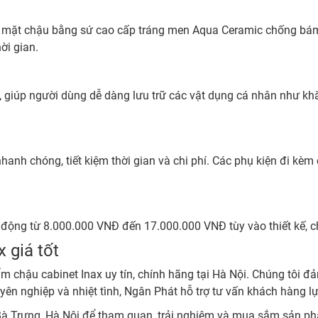
, mặt chậu bằng sứ cao cấp tráng men Aqua Ceramic chống bám
ời gian.
i, giúp người dùng dễ dàng lưu trữ các vật dụng cá nhân như 
nhanh chóng, tiết kiệm thời gian và chi phí. Các phụ kiện đi kè
o động từ 8.000.000 VNĐ đến 17.000.000 VNĐ tùy vào thiết kế, c
 giá tốt
 chậu cabinet Inax uy tín, chính hãng tại Hà Nội. Chúng tôi đ
yên nghiệp và nhiệt tình, Ngân Phát hỗ trợ tư vấn khách hàng 
Bà Trưng, Hà Nội để tham quan, trải nghiệm và mua sắm sản p