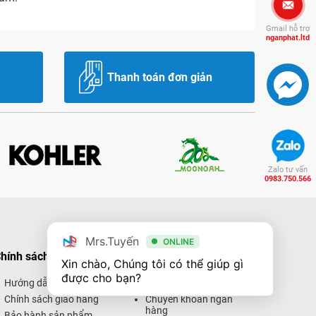
Gmail hỗ trợ
nganphat.ltd
Thanh toán đơn giản
Zalo tư vấn
0983.750.566
Mrs.Tuyến
ONLINE
hính sách mua hàng
Hình thức thanh toán
Xin chào, Chúng tôi có thể giúp gì 
được cho bạn?
Hướng dẫn mua hàng
Thanh toán trực tiếp
Chính sách giao hàng
Chuyển khoản ngân
hàng
Bảo hành sản phẩm