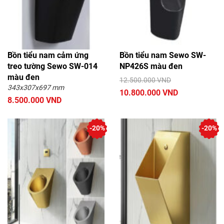
Bồn tiểu nam cảm ứng
Bồn tiểu nam Sewo SW-
treo tường Sewo SW-014
NP426S màu đen
màu đen
12.500.000 VND
343x307x697 mm
10.800.000 VND
8.500.000 VND
-20%
-20%