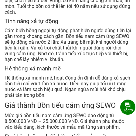
biệt, chất liệu sứ bền vững, có khả năng chống xỉn màu, ăn
mòn. Tuổi thọ bồn có thể lên tới 40 năm nếu sử dụng đúng
cách.
Tính năng xả tự động
Cảm biến hồng ngoại tự động phát hiện người dùng tiến lại
gần trong khoảng cách gần. Bồn tiểu nam cảm ứng SEWO
sẽ tự động xả nước 2 lần: Xả tráng bề mặt khi người dùng
tiến lại gần. Và xả trôi chất thải khi người dùng rời khỏi
vùng cảm ứng. Nhờ đó, tránh tiếp xúc trực tiếp với thiết bị,
hạn chế lây nhiễm vi khuẩn.
Hệ thống xả mạnh mẽ
Hệ thống xả mạnh mẽ, hoạt động ổn định dễ dàng xả sạch
bồn tiểu chỉ với 1 lần xả nước. Điều này giúp tối ưu lượng
nước và làm sạch hiệu quả. Ngăn ngừa mùi hôi khó chịu
phát tán trong bồn.
Giá thành Bồn tiểu cảm ứng SEWO
Hỗ trợ
Mức giá bồn tiểu nam cảm ứng SEWO dao động từ
8.500.000 VND – 25.000.000 VND. Giá thành phụ thuộc
vào kiểu dáng, kích thước và mẫu mã từng sản phẩm.