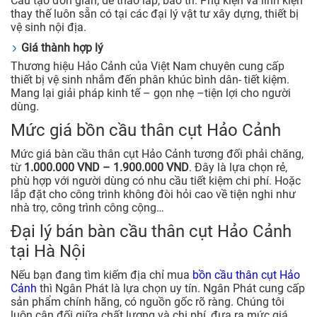
Cấu tạo đơn giản, dễ tháo lắp, bảo trì. Phụ kiện và linh kiện
thay thế luôn sẵn có tại các đại lý vật tư xây dựng, thiết bị
vệ sinh nội địa.
Giá thành hợp lý
Thương hiệu Hảo Cảnh của Việt Nam chuyên cung cấp
thiết bị vệ sinh nhắm đến phân khúc bình dân- tiết kiệm.
Mang lại giải pháp kinh tế – gọn nhẹ –tiện lợi cho người
dùng.
Mức giá bồn cầu thân cụt Hảo Cảnh
Mức giá bàn cầu thân cụt Hảo Cảnh tương đối phải chăng,
từ
1.000.000 VND – 1.900.000 VND
. Đây là lựa chọn rẻ,
phù hợp với người dùng có nhu cầu tiết kiệm chi phí. Hoặc
lắp đặt cho công trình không đòi hỏi cao về tiện nghi như
nhà trọ, công trình công cộng…
Đại lý bán bàn cầu thân cụt Hảo Cảnh
tại Hà Nội
Nếu bạn đang tìm kiếm địa chỉ mua
bồn cầu thân cụt Hảo
Cảnh
thì Ngân Phát là lựa chọn uy tín. Ngân Phát cung cấp
sản phẩm chính hãng, có nguồn gốc rõ ràng. Chúng tôi
luôn cân đối giữa chất lượng và chi phí, đưa ra mức giá