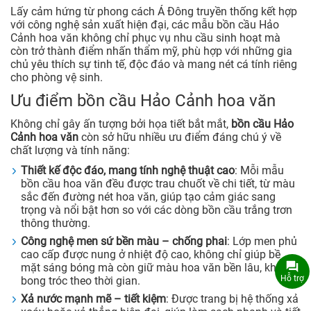
Lấy cảm hứng từ phong cách Á Đông truyền thống kết hợp
với công nghệ sản xuất hiện đại, các mẫu bồn cầu Hảo
Cảnh hoa văn không chỉ phục vụ nhu cầu sinh hoạt mà
còn trở thành điểm nhấn thẩm mỹ, phù hợp với những gia
chủ yêu thích sự tinh tế, độc đáo và mang nét cá tính riêng
cho phòng vệ sinh.
Ưu điểm bồn cầu Hảo Cảnh hoa văn
Không chỉ gây ấn tượng bởi họa tiết bắt mắt,
bồn cầu Hảo
Cảnh hoa văn
còn sở hữu nhiều ưu điểm đáng chú ý về
chất lượng và tính năng:
Thiết kế độc đáo, mang tính nghệ thuật cao
: Mỗi mẫu
bồn cầu hoa văn đều được trau chuốt về chi tiết, từ màu
sắc đến đường nét hoa văn, giúp tạo cảm giác sang
trọng và nổi bật hơn so với các dòng bồn cầu trắng trơn
thông thường.
Công nghệ men sứ bền màu – chống phai
: Lớp men phủ
cao cấp được nung ở nhiệt độ cao, không chỉ giúp bề
mặt sáng bóng mà còn giữ màu hoa văn bền lâu, không
Hỗ trợ
bong tróc theo thời gian.
Xả nước mạnh mẽ – tiết kiệm
: Được trang bị hệ thống xả