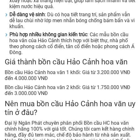
xoáy hoặc xả thẳng hiện đại, giúp làm sạch nhanh và tiết
kiệm nước hiệu quả.
Dễ dàng vệ sinh
: Dù có họa tiết trang trí, sản phẩm vẫn
dễ lau chùi nhờ lớp men nhẵn bóng chống bám bẩn và vi
khuẩn.
Phù hợp nhiều không gian kiến trúc
: Các mẫu bồn cầu
hoa văn của Hảo Cảnh thích hợp với biệt thự, nhà phố
theo phong cách cổ điển, tân cổ điển hoặc phong cách Á
Đông.
Giá thành bồn cầu Hảo Cảnh hoa văn
Bồn cầu Hảo Cảnh hoa văn 1 khối: Giá từ 3.200.000 VNĐ
đến 4.000.000 VNĐ
Bồn cầu Hảo Cảnh hoa văn 2 khối: Giá từ 1.750.000 VNĐ
đến 3.000.000 VNĐ
Nên mua bồn cầu Hảo Cảnh hoa văn uy
tín ở đâu?
Đại lý Ngân Phát chuyên phân phối Bồn cầu HC hoa văn
chính hãng 100% với giá tốt. Chúng tôi cam kết hàng chính
hãng, đầy đủ tem mác, chế độ bảo hành từ nhà sản xuất.