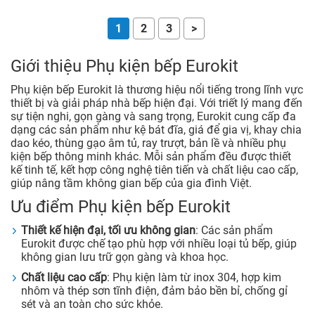
1
2
3
>
Giới thiệu Phụ kiện bếp Eurokit
Phụ kiện bếp Eurokit là thương hiệu nổi tiếng trong lĩnh vực
thiết bị và giải pháp nhà bếp hiện đại. Với triết lý mang đến
sự tiện nghi, gọn gàng và sang trọng, Eurokit cung cấp đa
dạng các sản phẩm như kệ bát đĩa, giá để gia vị, khay chia
dao kéo, thùng gạo âm tủ, ray trượt, bản lề và nhiều phụ
kiện bếp thông minh khác. Mỗi sản phẩm đều được thiết
kế tinh tế, kết hợp công nghệ tiên tiến và chất liệu cao cấp,
giúp nâng tầm không gian bếp của gia đình Việt.
Ưu điểm Phụ kiện bếp Eurokit
Thiết kế hiện đại, tối ưu không gian
: Các sản phẩm
Eurokit được chế tạo phù hợp với nhiều loại tủ bếp, giúp
không gian lưu trữ gọn gàng và khoa học.
Chất liệu cao cấp
: Phụ kiện làm từ inox 304, hợp kim
nhôm và thép sơn tĩnh điện, đảm bảo bền bỉ, chống gỉ
sét và an toàn cho sức khỏe.