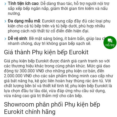
Tính tiện ích cao
: Dễ dàng thao tác, hỗ trợ người nội trợ
sắp xếp bếp ngăn nắp, giảm thời gian tìm kiếm và nấu
nướng.
Đa dạng mẫu mã
: Eurokit cung cấp đầy đủ các loại phụ
kiện cho cả tủ bếp trên và tủ bếp dưới, phù hợp nhiều
phong cách nội thất từ cổ điển đến hiện đại.
Dễ vệ sinh
: Bề mặt sáng bóng, ít bám bẩn, giúp lau chùi
nhanh chóng, duy trì không gian bếp sạch sẽ.
Hỗ trợ
Giá thành Phụ kiện bếp Eurokit
Giá phụ kiện bếp Eurokit được đánh giá cạnh tranh so với
các thương hiệu khác trong cùng phân khúc. Mức giá dao
động từ 300.000 VNĐ cho những phụ kiện cơ bản, đến
2.000.000 VNĐ cho các sản phẩm thông minh cao cấp như
giá bát nâng hạ, kệ góc liên hoàn hay thùng rác âm tủ. Với
chất lượng bền bỉ và thiết kế tinh tế, phụ kiện bếp Eurokit là
lựa chọn đầu tư lâu dài, vừa đáp ứng nhu cầu sử dụng,
vừa nâng cao giá trị thẩm mỹ cho căn bếp.
Showroom phân phối Phụ kiện bếp
Eurokit chính hãng