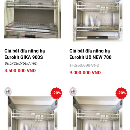
Giá bát đĩa nâng hạ
Giá bát đĩa nâng hạ
Eurokit GIKA 900S
Eurokit UB NEW 700
865x280x600 mm
11.250.000 VND
8.500.000 VND
9.000.000 VND
-20%
-20%