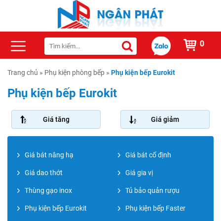
0
Trang chủ
»
Phụ kiện phòng bếp
»
Phụ kiện bếp Eurokit
Phụ kiện bếp Eurokit
Giá tăng
Giá giảm
Giá bát nâng hạ
Giá bát cố định
Giá dao thớt
Giá gia vị
Thùng gạo inox
Tủ bảo quản rượu
Phụ kiện bếp Eurokit
Phụ kiện bếp Faster