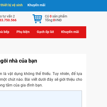
hiết bị vệ sinh
Khuyến mãi
o tư vấn 2
Có
0
sản phẩm
83.750.566
Tổng:
0
VNĐ
nhà bếp
Phụ kiện
Gạch ốp lát
Khuyến mãi
gôi nhà của bạn
 là vật dụng không thể thiếu. Tuy nhiên, để lựa
t chút nào. Bài viết dưới đây sẽ giới thiệu cho
ng tắm của gia đình bạn.