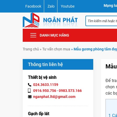
Mạng lư
Facebook
Zalo
Youtube
DANH MỤC HÃNG
Trang chủ
»
Tư vấn chọn mua
»
Mẫu gương phòng tắm đẹp 
Thông tin liên hệ
Mẫu 
Thiết bị vệ sinh
Để tr
024.3633.1159
chọn 
0916.950.756
-
0983.573.166
các b
nganphat.ltd@gmail.com
Gạch ốp lát
1
Cá