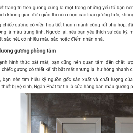
iết trang trí trên gương cũng là một trong những yếu tố bạn 
ích không gian đơn giản thì nên chọn các loại gương trơn, không
 chiếc gương có viền họa tiết thanh mảnh cũng rất phù hợp, đặ
ng là màu trung tính. Ngược lại, nếu bạn yêu thích sự cầu kỳ, 
iết sắc nét, có nhiều màu sắc hoặc điểm nhấn nhá.
 lương gương phòng tắm
ạnh hình thức bắt mắt, bạn cũng nên quan tâm đến chất lượn
 chiếc gương có thiết kế rất bắt mắt nhưng lại hư hỏng nhanh c
y, bạn nên tìm hiểu kỹ nguồn gốc sản xuất và chất lượng củ
thiết bị vệ sinh, Ngân Phát tự tin là cửa hàng bán mẫu gương p