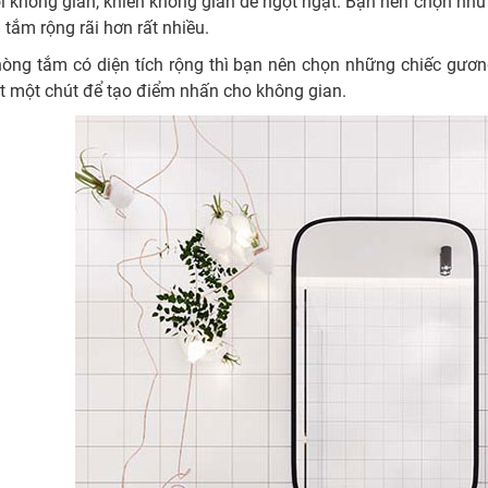
ối không gian, khiến không gian dễ ngột ngạt. Bạn nên chọn nh
tắm rộng rãi hơn rất nhiều.
òng tắm có diện tích rộng thì bạn nên chọn những chiếc gương c
ật một chút để tạo điểm nhấn cho không gian.