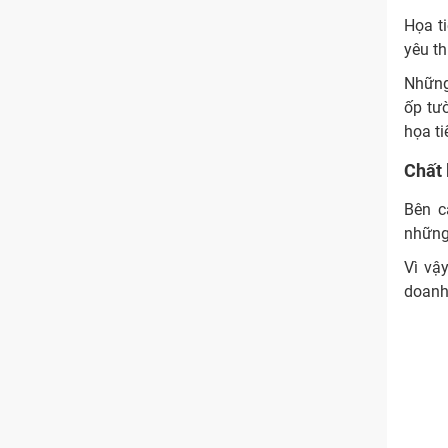
Họa t
yêu th
Những
ốp tườ
họa t
Chất
Bên c
những
Vì vậ
doanh 