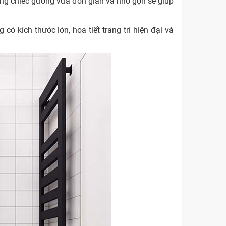
ững chiếc gương vừa đơn giản và nhỏ gọn sẽ giúp
ó kích thước lớn, hoa tiết trang trí hiện đại và