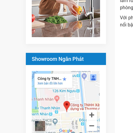
làm r
phòng 
Với ph
nổi b
Showroom Ngân Phát