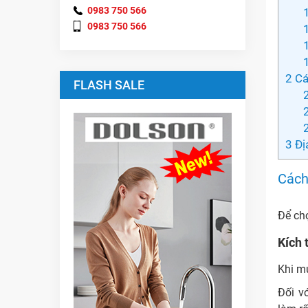
0983 750 566
0983 750 566
2
Cá
FLASH SALE
3
Đị
Cách
Để ch
Kích
Khi m
Đối v