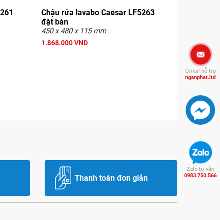
5261
Chậu rửa lavabo Caesar LF5263
đặt bàn
450 x 480 x 115 mm
1.868.000 VND
Gmail hỗ trợ
nganphat.ltd
Zalo tư vấn
0983.750.566
Thanh toán đơn giản