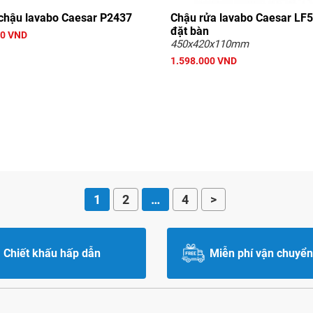
chậu lavabo Caesar P2437
Chậu rửa lavabo Caesar LF
đặt bàn
00 VND
450x420x110mm
1.598.000 VND
1
2
…
4
>
Chiết khấu hấp dẫn
Miễn phí vận chuyển