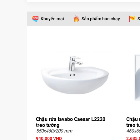
Khuyến mại
Sản phẩm bán chạy
S
Chậu rửa lavabo Caesar L2220
Chậu 
treo tường
treo 
550x460x200 mm
460x6
940.000 VND
2.635.