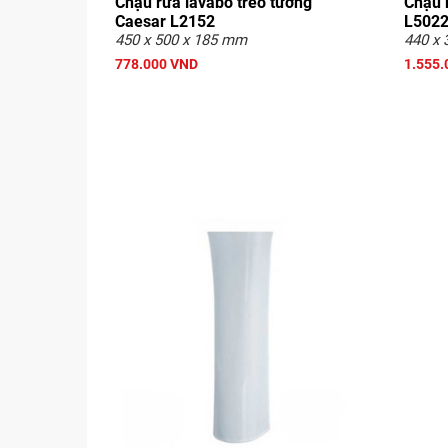
Chậu rửa lavabo treo tường
Chậu 
Caesar L2152
L502
450 x 500 x 185 mm
440 x 
778.000 VND
1.555.