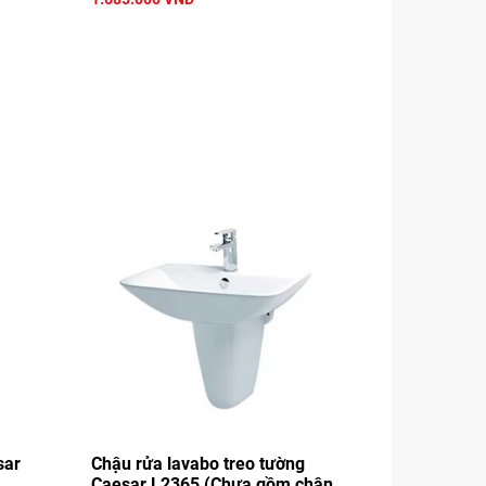
sar
Chậu rửa lavabo treo tường
Caesar L2365 (Chưa gồm chân