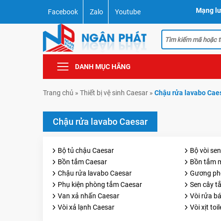
Mạng lư
Facebook
Zalo
Youtube
DANH MỤC HÃNG
Trang chủ
»
Thiết bị vệ sinh Caesar
»
Chậu rửa lavabo Cae
Chậu rửa lavabo Caesar
Bộ tủ chậu Caesar
Bộ vòi se
Bồn tắm Caesar
Bồn tắm 
Chậu rửa lavabo Caesar
Gương ph
Phụ kiện phòng tắm Caesar
Sen cây t
Van xả nhấn Caesar
Vòi rửa b
Vòi xả lạnh Caesar
Vòi xịt toi