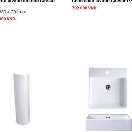
rửa lavabo âm bàn Caesar
Chân chậu lavabo Caesar P
2
702.000 VND
360 x 210 mm
000 VND