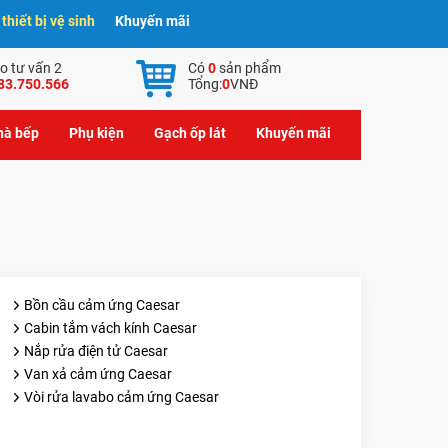
hiết bị vệ sinh
Khuyến mãi
o tư vấn 2
Có
0
sản phẩm
83.750.566
Tổng:
0
VNĐ
nhà bếp
Phụ kiện
Gạch ốp lát
Khuyến mãi
Bồn cầu cảm ứng Caesar
Cabin tắm vách kính Caesar
Nắp rửa điện tử Caesar
Van xả cảm ứng Caesar
Vòi rửa lavabo cảm ứng Caesar