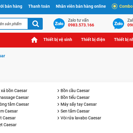
ới bán hàng
Thanh toán
Nhân viên bán hàng online
Combo t
Zalo tư vấn
Zal
0983.573.166
09
Thiết bị vệ sinh
Thiết bị điện
Thiết bị 
sar
n xả bồn Caesar
Bồn cầu Caesar
massage Caesar
Bồn tiểu Caesar
òng tắm Caesar
Máy sấy tay Caesar
ắm Caesar
Sen tắm Caesar
át Caesar
Vòi rửa lavabo Caesar
let Caesar