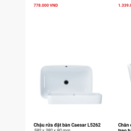
778.000 VND
1.339.
Chậu rửa đặt bàn Caesar L5262
Chân 
580 x 380 x 90 mm
treo 