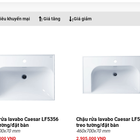
iêu khuyến mại
Giá tăng
Giá giảm
rửa lavabo Caesar LF5356
Chậu rửa lavabo Caesar LF
tường/đặt bàn
treo tường/đặt bàn
00x70 mm
460x700x70 mm
000 VND
2.905.000 VND