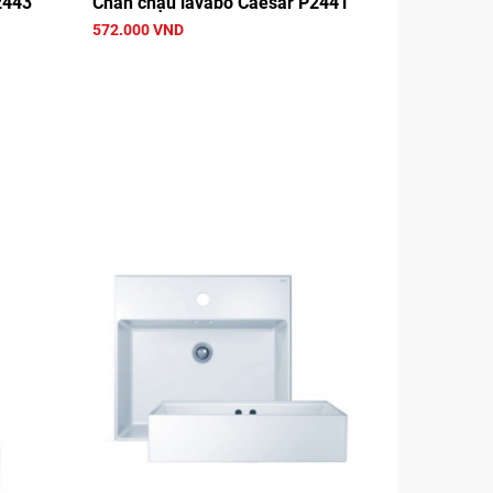
2443
Chân chậu lavabo Caesar P2441
572.000 VND