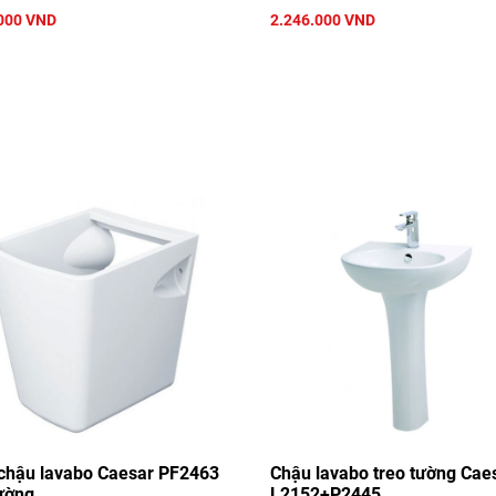
000 VND
2.246.000 VND
chậu lavabo Caesar PF2463
Chậu lavabo treo tường Cae
tường
L2152+P2445