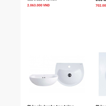
2.063.000 VND
702.0