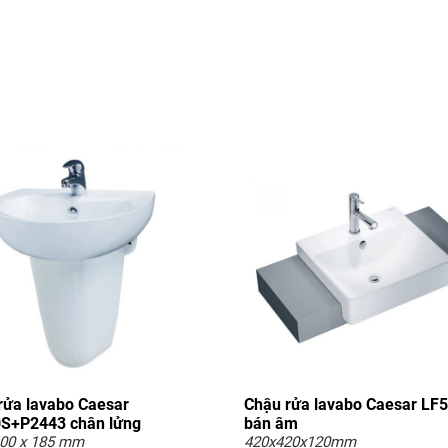
rửa lavabo Caesar
Chậu rửa lavabo Caesar LF
S+P2443 chân lửng
bán âm
400 x 185 mm
420x420x120mm