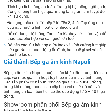
tiết kiệm gas và giảm lượng khí thải.
Tích hợp tính năng an toàn: Trang bị hệ thống ngắt ga tự
động, chống tràn hiệu quả, mang lại sự an tâm tuyệt đối
khi sử dụng.
Đa dạng mẫu mã: Từ bếp 2 lò đến 3, 4 lò, đáp ứng nhu
cầu nấu nướng linh hoạt cho nhiều gia đình.
Dễ sử dụng: Hệ thống đánh lửa IC nhạy bén, núm vặn dễ
thao tác, phù hợp với cả người lớn tuổi.
Độ bền cao: Sự kết hợp giữa inox và kính cường lực giúp
bếp ga Napoli hoạt động ổn định, hạn chế gỉ sét và có
tuổi thọ lâu dài.
Giá thành Bếp ga âm kính Napoli
Bếp ga âm kính Napoli thuộc phân khúc tầm trung đến cao
cấp, với mức giá linh hoạt tùy theo mẫu mã và tính năng.
Các sản phẩm cơ bản thường có giá từ 3 – 5 triệu đồng,
trong khi những model cao cấp hơn với nhiều lò nấu và
tính năng an toàn tiên tiến có thể dao động từ 6 – 10 triệu
đồng.
Showroom phân phối Bếp ga âm kính