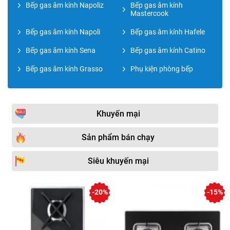
Bếp gas âm kính Napoliz
Bếp gas âm kính
Mastercook
Bếp gas âm kính Napoli
Bếp gas âm kính Hafele
Bếp gas âm kính Sena
Bếp gas âm kính Catino
Bếp gas âm kính Grasso
Phụ kiện phòng bếp
Khuyến mại
Sản phẩm bán chạy
Siêu khuyến mại
-20%
-15%