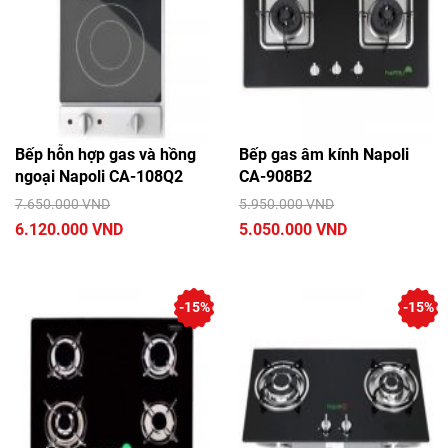
Bếp hỗn hợp gas và hồng
Bếp gas âm kính Napoli
ngoại Napoli CA-108Q2
CA-908B2
7.650.000 VND
5.950.000 VND
6.120.000 VND
5.050.000 VND
-15%
-15%