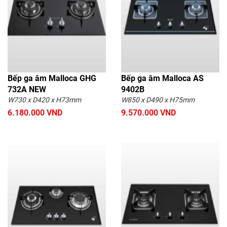
Bếp ga âm Malloca GHG
Bếp ga âm Malloca AS
732A NEW
9402B
W730 x D420 x H73mm
W850 x D490 x H75mm
6.180.000 VND
9.570.000 VND