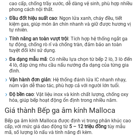
cao cấp, chống trầy xước, dễ dàng vệ sinh, phù hợp nhiều
phong cách nội thất.
Đầu đốt hiệu suất cao
: Ngọn lửa xanh, cháy đều, tiết
kiệm gas, giúp món ăn chín nhanh và giữ được hương vị
tự nhiên.
Tính năng an toàn vượt trội
: Tích hợp hệ thống ngắt ga
tự động, chống rò rỉ và chống tràn, đảm bảo an toàn
tuyệt đối khi sử dụng.
Đa dạng mẫu mã
: Có nhiều lựa chọn từ bếp 2 lò, 3 lò đến
4 lò, đáp ứng nhu cầu nấu nướng đa dạng của từng gia
đình.
Vận hành đơn giản
: Hệ thống đánh lửa IC nhanh nhạy,
núm vặn dễ thao tác, phù hợp cả với người lớn tuổi.
Độ bền cao
: Vật liệu inox và kính chất lượng, chống oxy
hóa, giúp bếp hoạt động ổn định trong nhiều năm.
Giá thành Bếp ga âm kính Malloca
Bếp ga âm kính Malloca được định vị trong phân khúc cao
cấp, với mức giá dao động từ
5 – 12 triệu đồng
tùy mẫu
mã, số lượng lò nấu và tính năng đi kèm.