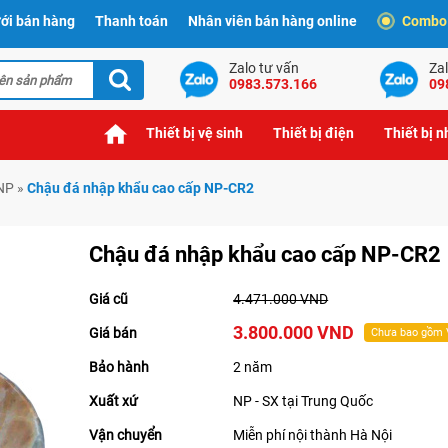
ới bán hàng
Thanh toán
Nhân viên bán hàng online
Combo t
Zalo tư vấn
Zal
0983.573.166
09
Thiết bị vệ sinh
Thiết bị điện
Thiết bị 
 NP
»
Chậu đá nhập khẩu cao cấp NP-CR2
Chậu đá nhập khẩu cao cấp NP-CR2
Giá cũ
4.471.000 VND
3.800.000 VND
Giá bán
Chưa bao gồm
Bảo hành
2 năm
Xuất xứ
NP - SX tại Trung Quốc
Vận chuyển
Miễn phí nội thành Hà Nội