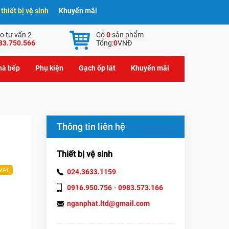
hiết bị vệ sinh
Khuyến mãi
o tư vấn 2
Có
0
sản phẩm
83.750.566
Tổng:
0
VNĐ
nhà bếp
Phụ kiện
Gạch ốp lát
Khuyến mãi
Thông tin liên hệ
Thiết bị vệ sinh
 VAT
024.3633.1159
-
0916.950.756
0983.573.166
nganphat.ltd@gmail.com