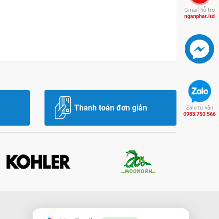
Gmail hỗ trợ
nganphat.ltd
Thanh toán đơn giản
Zalo tư vấn
0983.750.566