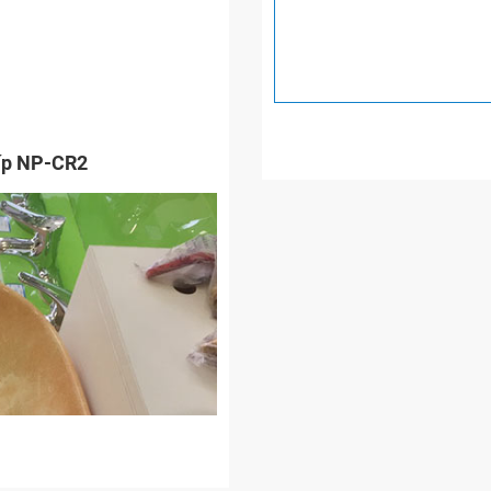
cấp NP-CR2