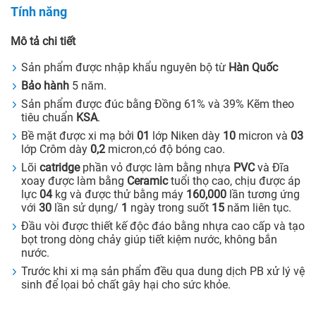
Tính năng
Mô tả chi tiết
Sản phẩm được nhập khẩu nguyên bộ từ
Hàn Quốc
Bảo hành
5 năm.
Sản phẩm được đúc bằng Đồng 61% và 39% Kẽm theo
tiêu chuẩn
KSA
.
Bề mặt được xi mạ bởi
01
lớp Niken dày
10
micron và
03
lớp Crôm dày
0,2
micron,có độ bóng cao.
Lõi
catridge
phần vỏ được làm bằng nhựa
PVC
và Đĩa
xoay được làm bằng
Ceramic
tuổi thọ cao, chịu được áp
lực
04
kg và được thử bằng máy
160,000
lần tương ứng
với
30
lần sử dụng/
1
ngày trong suốt
15
năm liên tục.
Đầu vòi được thiết kế độc đáo bằng nhựa cao cấp và tạo
bọt trong dòng chảy giúp tiết kiệm nước, không bắn
nước.
Trước khi xi mạ sản phẩm đều qua dung dịch PB xử lý vệ
sinh để lọai bỏ chất gây hại cho sức khỏe.