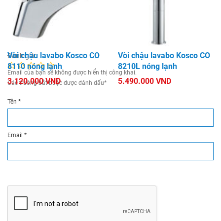
3110 nóng lạnh
3510 nóng lạnh
2.760.000 VND
2.480.000 VND
Để Lại Một Bình Luận
Vòi chậu lavabo Kosco CO
Vòi chậu lavabo Kosco CO
Đánh giá:
8110 nóng lạnh
8210L nóng lạnh
Email của bạn sẽ không được hiển thị công khai.
3.120.000 VND
5.490.000 VND
Các trường bắt buộc được đánh dấu
*
Tên
*
Email
*