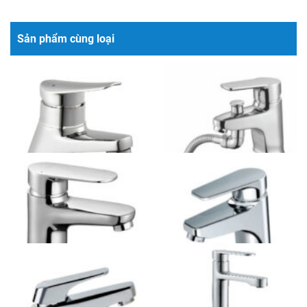
Sản phẩm cùng loại
Vòi chậu lavabo Kosco CO
Vòi chậu lavabo Kosco CO
2410 nóng lạnh
3012 nóng lạnh liền sen
2.400.000 VND
Bao gồm dây và bát sen
4.460.000 VND
Vòi chậu lavabo Kosco CO
Vòi chậu lavabo Kosco CO