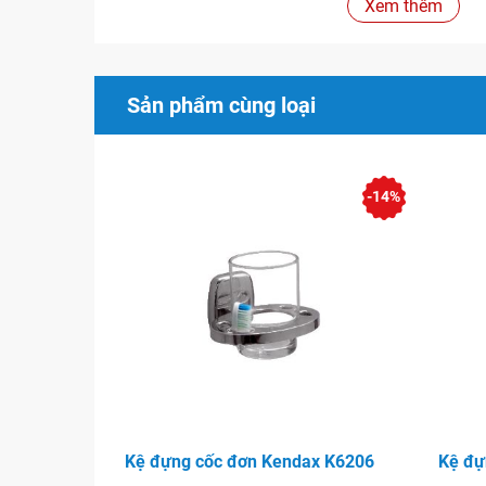
Xem thêm
Sản phẩm cùng loại
-14%
Kệ đựng cốc đơn Kendax K6206
Kệ đự