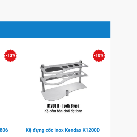
-13%
-10%
6806
Kệ đựng cốc inox Kendax K1200D