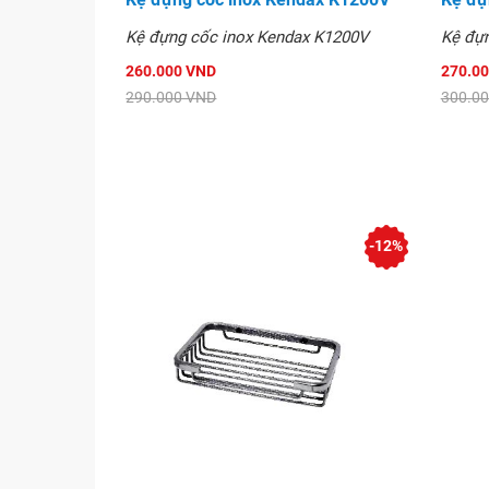
Kệ đựng cốc inox Kendax K1200V
Kệ đự
260.000 VND
270.0
290.000 VND
300.0
-12%