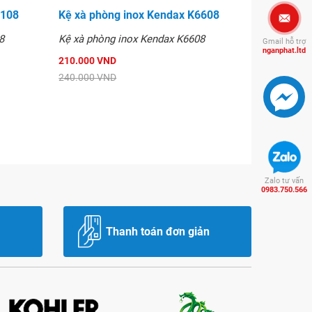
6108
Kệ xà phòng inox Kendax K6608
8
Kệ xà phòng inox Kendax K6608
Gmail hỗ trợ
nganphat.ltd
210.000 VND
240.000 VND
Zalo tư vấn
0983.750.566
Thanh toán đơn giản