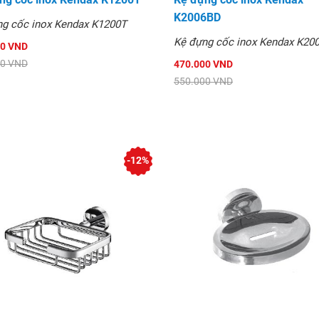
K2006BD
ng cốc inox Kendax K1200T
Kệ đựng cốc inox Kendax K20
00 VND
00 VND
470.000 VND
550.000 VND
-12%