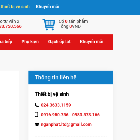
hiết bị vệ sinh
Khuyến mãi
o tư vấn 2
Có
0
sản phẩm
83.750.566
Tổng:
0
VNĐ
nhà bếp
Phụ kiện
Gạch ốp lát
Khuyến mãi
Thông tin liên hệ
Thiết bị vệ sinh
024.3633.1159
-
0916.950.756
0983.573.166
nganphat.ltd@gmail.com