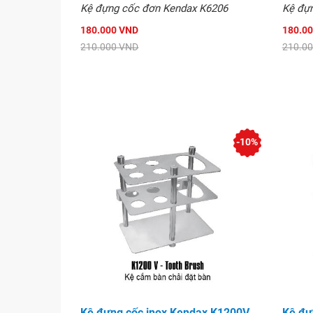
Kệ đựng cốc đơn Kendax K6206
Kệ đự
180.000 VND
180.0
210.000 VND
210.0
-10%
Kệ đựng cốc inox Kendax K1200V
Kệ đự