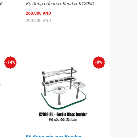
6
Kệ đựng cốc inox Kendax K1200D
260.000 VND
290.000 VND
-14%
-8%
Kệ đựng cốc inox Kendax