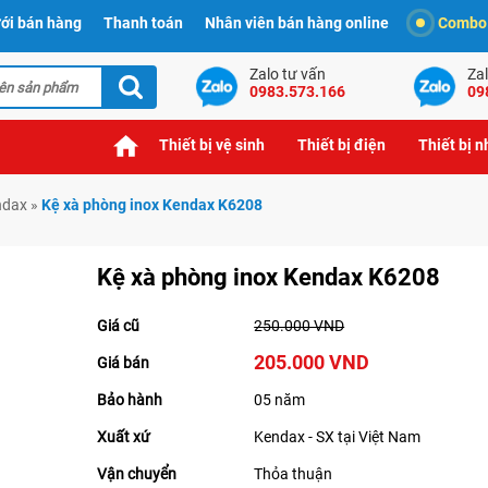
ới bán hàng
Thanh toán
Nhân viên bán hàng online
Combo t
Zalo tư vấn
Zal
0983.573.166
09
Thiết bị vệ sinh
Thiết bị điện
Thiết bị 
ndax
»
Kệ xà phòng inox Kendax K6208
Kệ xà phòng inox Kendax K6208
Giá cũ
250.000 VND
205.000 VND
Giá bán
Bảo hành
05 năm
Xuất xứ
Kendax - SX tại Việt Nam
Vận chuyển
Thỏa thuận