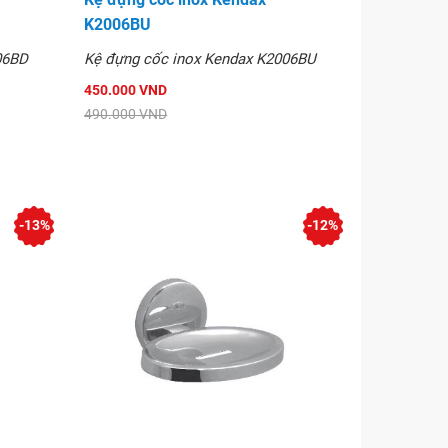
K2006BU
06BD
Kệ đựng cốc inox Kendax K2006BU
450.000 VND
490.000 VND
-13%
-12%