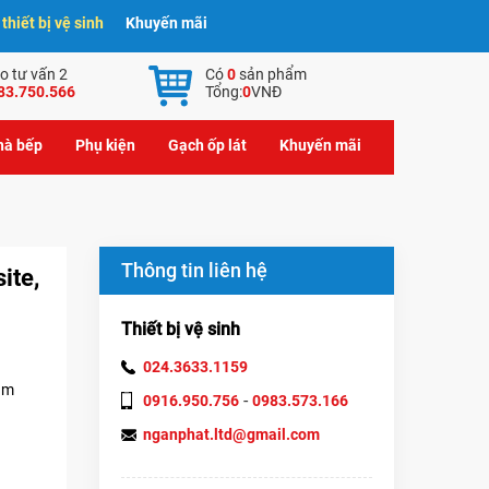
hiết bị vệ sinh
Khuyến mãi
o tư vấn 2
Có
0
sản phẩm
83.750.566
Tổng:
0
VNĐ
nhà bếp
Phụ kiện
Gạch ốp lát
Khuyến mãi
Thông tin liên hệ
ite,
Thiết bị vệ sinh
024.3633.1159
năm
-
0916.950.756
0983.573.166
nganphat.ltd@gmail.com