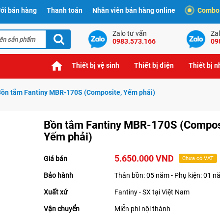
ới bán hàng
Thanh toán
Nhân viên bán hàng online
Combo t
Zalo tư vấn
Zal
0983.573.166
09
Thiết bị vệ sinh
Thiết bị điện
Thiết bị 
Bồn tắm Fantiny MBR-170S (Composite, Yếm phải)
Bồn tắm Fantiny MBR-170S (Compos
Yếm phải)
5.650.000 VND
Giá bán
Chưa có VAT
Bảo hành
Thân bồn: 05 năm - Phụ kiện: 01 
Xuất xứ
Fantiny - SX tại Việt Nam
Vận chuyển
Miễn phí nội thành