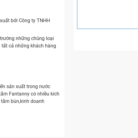
xuất bởi Công ty TNHH
ị trường những chủng loại
 tất cả những khách hàng
iến sản xuất trong nước
n tắm Fantanny có nhiều kích
ư tắm bùn,kinh doanh
R-170S
h bồn được sản xuất từ chất