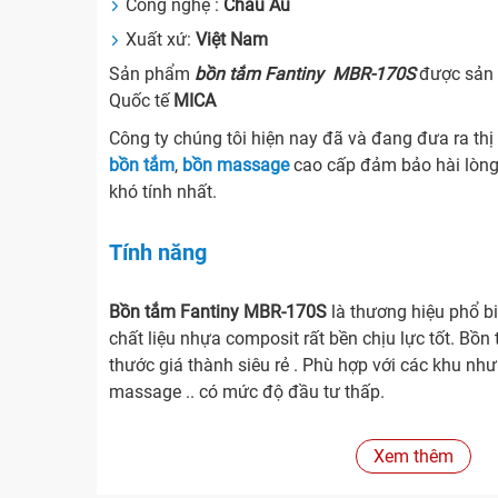
Công nghệ :
Châu Âu
Xuất xứ:
Việt Nam
Sản phẩm
bồn tắm
F
antiny MBR-170S
được sản 
Quốc tế
MICA
Công ty chúng tôi hiện nay đã và đang đưa ra th
bồn tắm
,
bồn massage
cao cấp đảm bảo hài lòng
khó tính nhất.
Tính năng
Bồn tắm Fantiny MBR-170S
là thương hiệu phổ b
chất liệu nhựa composit rất bền chịu lực tốt. Bồ
thước giá thành siêu rẻ . Phù hợp với các khu nh
massage .. có mức độ đầu tư thấp.
Mô tả đặc điểm bồn tắm ngâm Fantiny MB
Xem thêm
Bồn tắm Fantiny MBR-170S
(Yếm trái) có thàn