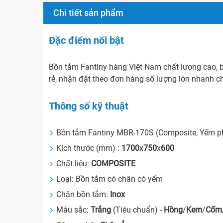
Chi tiết sản phẩm
Đặc điểm nổi bật
Bồn tắm Fantiny hàng Việt Nam chất lượng cao, b
rẻ, nhận đặt theo đơn hàng số lượng lớn nhanh c
Thông số kỹ thuật
Bồn tắm Fantiny MBR-170S (Composite, Yếm p
Kích thước (mm) :
1700
x
750
x
600
Chất liệu:
COMPOSITE
Loại: Bồn tắm có chân có yếm
Chân bồn tắm:
Inox
Màu sắc:
Trắng
(Tiêu chuẩn) -
Hồng
/
Kem
/
Cốm