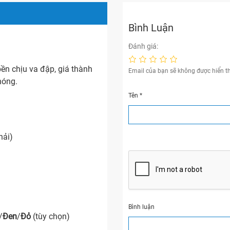
Bình Luận
Đánh giá:
ền chịu va đập, giá thành
Email của bạn sẽ không được hiển th
hóng.
Tên
*
hải)
Bình luận
/
Đen
/
Đỏ
(tùy chọn)