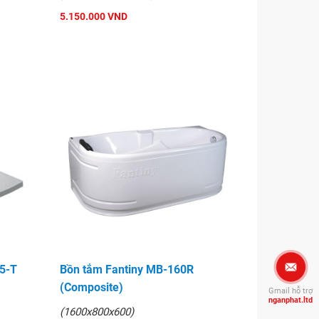
5.150.000 VND
95-T
Bồn tắm Fantiny MB-160R
(Composite)
Gmail hỗ trợ
nganphat.ltd
(1600x800x600)