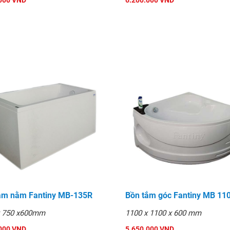
000 VND
6.200.000 VND
a, sử dụng sản phẩm như một
 một không gian phòng tắm
t tốt
ong thời gian ngắn nhất.
ng cấp Φ 15
ồn tắm
ắm nằm Fantiny MB-135R
Bồn tắm góc Fantiny MB 11
x 750 x600mm
1100 x 1100 x 600 mm
000 VND
5.650.000 VND