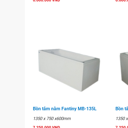
6.600.000 VND
6.600.
tắm có diện tích nhỏ hoặc trung bình. Ngoài r
điểm nhấn quan trọng trong thiết kế, mang lại
sang trọng và hiện đại.
Giá bồn tắm so với các sản phẩm cùng loại là rấ
Khả năng cung cấp được những đơn hàng lớn tr
Tư Vấn đường nước và lắp đặt bồn tắm
Đường nước: chiều cao cách sàn + 300 mm; ố
Đường Thoát nước dùng ống Φ 48
Mời các bạn xem tham khảo thêm phần
sen xả b
Hình ảnh
Bồn tắm nằm Fantiny MB-135L
Bồn t
1350 x 750 x600mm
1350 
7.250.000 VND
7.250.