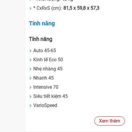
* CxRxS (cm):
81,5 x 59,8 x 57,3
Tính năng
Tính năng
Auto 45-65
Kinh tế Eco 50
Nhẹ nhàng 45
Nhanh 45
Intensive 70
Siêu tiết kiệm 45
VarioSpeed
Rửa 1/2
Xem thêm
Intensive Zone cho đồ rất bẩn