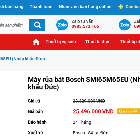
ới bán hàng
Thanh toán
Nhân viên bán hàng online
Combo t
Zalo tư vấn
Zal
0983.573.166
09
Thiết bị vệ sinh
Thiết bị điện
Thiết bị 
M65EU (Nhập khẩu Đức)
Máy rửa bát Bosch SMI65M65EU (N
khẩu Đức)
Giá cũ
28.329.000 VND
25.496.000 VND
Giá bán
Chưa có VAT
Bảo hành
24 Tháng
Xuất xứ
Bosch - SX tại Đức