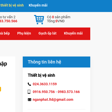
hiết bị vệ sinh
Khuyến mãi
o tư vấn 2
Có
0
sản phẩm
83.750.566
Tổng:
0
VNĐ
nhà bếp
Phụ kiện
Gạch ốp lát
Khuyến mãi
Thông tin liên hệ
hập
Thiết bị vệ sinh
024.3633.1159
-
0916.950.756
0983.573.166
nganphat.ltd@gmail.com