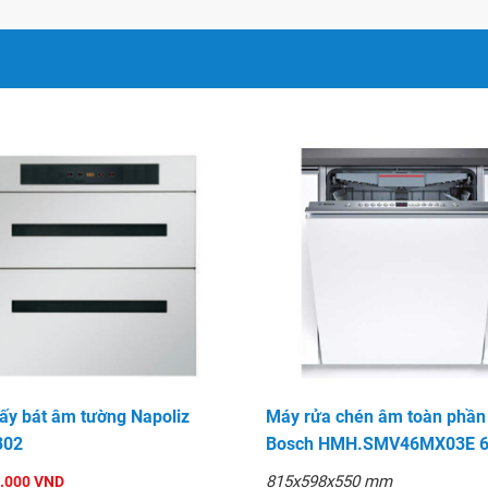
ấy bát âm tường Napoliz
Máy rửa chén âm toàn phần
302
Bosch HMH.SMV46MX03E 
815x598x550 mm
.000 VND