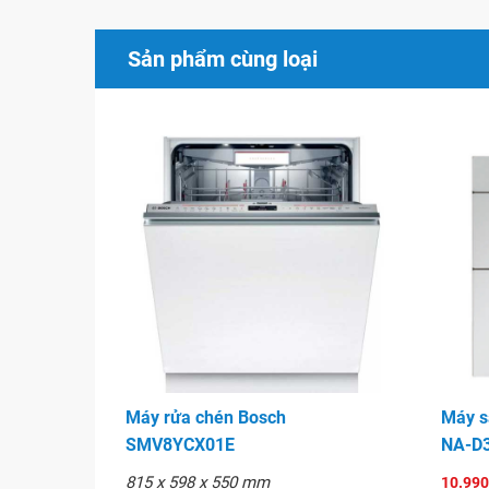
Hygiene diệt khuẩn mạnh hơn
* VarioFlex Plus Basket Systems
Sản phẩm cùng loại
* Active Water Hydrauliksystem
* EcoSilence Drive (Động cơ siêu êm)
* Beladungs Sensor (Nhận dạng lượng)
* Glasschutz Technik (Bảo vệ thủy tinh)
* Khóa trẻ em
* Lắp âm
* Thời gian lựa chọn trước đến 24h
Xuất xứ
Hãng sản xuất :
BOSCH – Germany
Sản xuất tại :
CHLB Đức
Máy rửa chén Bosch
Máy s
SMV8YCX01E
NA-D
815 x 598 x 550 mm
10.990