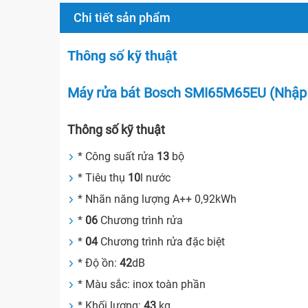
Chi tiết sản phẩm
Thông số kỹ thuật
Máy rửa bát Bosch SMI65M65EU (Nhập
Thông số kỹ thuật
* Công suất rửa
13
bộ
* Tiêu thụ
10
l nước
* Nhãn năng lượng A++ 0,92kWh
*
06
Chương trình rửa
*
04
Chương trình rửa đặc biệt
* Độ ồn:
42
dB
* Màu sắc: inox toàn phần
* Khối lượng:
43
kg