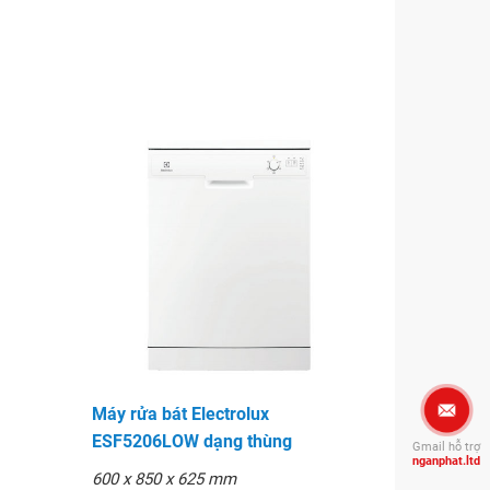
Máy rửa bát Electrolux
ESF5206LOW dạng thùng
Gmail hỗ trợ
nganphat.ltd
600 x 850 x 625 mm