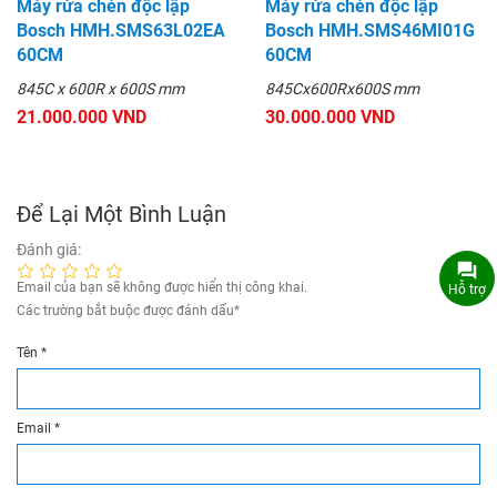
Máy rửa chén độc lập
Máy rửa chén độc lập
Bosch HMH.SMS63L02EA
Bosch HMH.SMS46MI01G
60CM
60CM
845C x 600R x 600S mm
845Cx600Rx600S mm
21.000.000 VND
30.000.000 VND
Để Lại Một Bình Luận
Đánh giá:
Email của bạn sẽ không được hiển thị công khai.
Hỗ trợ
Các trường bắt buộc được đánh dấu
*
Tên
*
Email
*