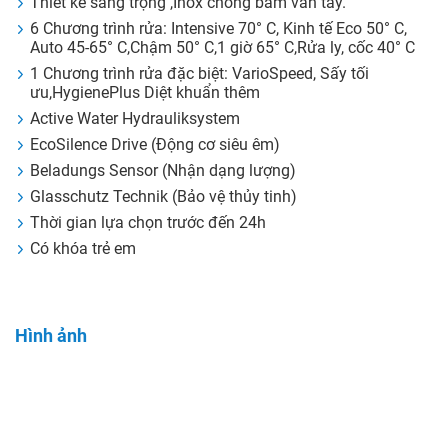
Thiết kê sang trọng ,Inox chống bám vân tay.
6 Chương trình rửa: Intensive 70° C, Kinh tế Eco 50° C,
Auto 45-65° C,Chậm 50° C,1 giờ 65° C,Rửa ly, cốc 40° C
1 Chương trình rửa đặc biệt: VarioSpeed, Sấy tối
ưu,HygienePlus Diệt khuẩn thêm
Active Water Hydrauliksystem
EcoSilence Drive (Động cơ siêu êm)
Beladungs Sensor (Nhận dạng lượng)
Glasschutz Technik (Bảo vệ thủy tinh)
Thời gian lựa chọn trước đến 24h
Có khóa trẻ em
Hình ảnh