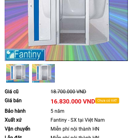
Giá cũ
18.700.000 VND
Giá bán
16.830.000 VND
Chưa có VAT
Bảo hành
5 năm
Xuất xứ
Fantiny - SX tại Việt Nam
Vận chuyển
Miễn phí nội thành HN
Lắp đặt
Miễn phí nội thành HN