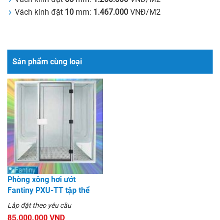
Vách kính đặt
10
mm:
1.467.000
VNĐ/M2
Sản phẩm cùng loại
Phòng xông hơi ướt
Fantiny PXU-TT tập thể
Lắp đặt theo yêu cầu
85.000.000 VND