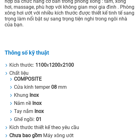
hợp ba chức năng cơ bản trong phòng xông : tắm, xông
hơi, massage, phù hợp với không gian mọi gia đình . Phòng
xông hơi ướt với nhiều kích thước được thiết kế tinh tế sang
trọng làm nổi bật sự sang trọng tiện nghi trong ngôi nhà
của bạn.
Thông số kỹ thuật
Kích thước:
1100
x
1200
x
2100
Chất liệu
COMPOSITE
Cửa kính temper
08
mm
Khung
Inox
Nảm nề
Inox
Tay nắm
Inox
Ghế ngồi:
01
Kích thước thiết kế theo yêu cầu
Chưa bao gồm
Máy xông ướt