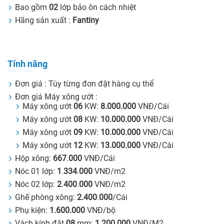
Bao gồm
02
lớp bảo ôn cách nhiệt
Hãng sản xuất :
Fantiny
Tính năng
Đơn giá : Tùy từng đơn đặt hàng cụ thể
Đơn giá Máy xông ướt :
Máy xông ướt
06
KW:
8.000.000
VNĐ/Cái
Máy xông ướt
08
KW:
10.000.000
VNĐ/Cái
Máy xông ướt
09
KW:
10.000.000
VNĐ/Cái
Máy xông ướt
12
KW:
13.000.000
VNĐ/Cái
Hộp xông:
667
.
000
VNĐ/Cái
Nóc 01 lớp:
1
.
334
.
000
VNĐ/m2
Nóc 02 lớp:
2
.
400
.
000
VNĐ/m2
Ghế phòng xông:
2.400
.
000
/Cái
Phụ kiện:
1.600.000
VNĐ/bộ
Vách kính đặt
08
mm:
1.200.000
VNĐ/M2