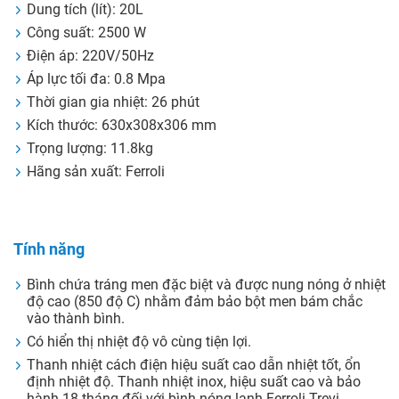
Dung tích (lít): 20L
Công suất: 2500 W
Điện áp: 220V/50Hz
Áp lực tối đa: 0.8 Mpa
Thời gian gia nhiệt: 26 phút
Kích thước: 630x308x306 mm
Trọng lượng: 11.8kg
Hãng sản xuất: Ferroli
Tính năng
Bình chứa tráng men đặc biệt và được nung nóng ở nhiệt
độ cao (850 độ C) nhằm đảm bảo bột men bám chắc
vào thành bình.
Có hiển thị nhiệt độ vô cùng tiện lợi.
Thanh nhiệt cách điện hiệu suất cao dẫn nhiệt tốt, ổn
định nhiệt độ. Thanh nhiệt inox, hiệu suất cao và bảo
hành 18 tháng đối với bình nóng lạnh Ferroli Trevi.