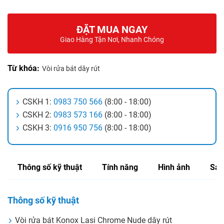
ĐẶT MUA NGAY
Giao Hàng Tận Nơi, Nhanh Chóng
Từ khóa:
Vòi rửa bát dây rút
CSKH 1:
0983 750 566
(8:00 - 18:00)
CSKH 2:
0983 573 166
(8:00 - 18:00)
CSKH 3:
0916 950 756
(8:00 - 18:00)
Thông số kỹ thuật
Tính năng
Hình ảnh
Sản
Thông số kỹ thuật
Vòi rửa bát Konox Lasi Chrome Nude dây rút