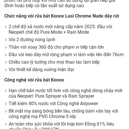
phun, rất phù hợp với nhu cầu sử dụng tại gian bếp gia
đình hoặc bếp có tần suất sử dụng cao.
Chức năng vòi rửa bát Konox Lasi Chrome Nude dây rút
2 chế độ xả nước mới nâng cấp năm 2025: đầu vòi
Neoperl chế độ Pure Mode + Rain Mode
Vòi 2 đường nóng lạnh
Thân vòi xoay 360 độ cho phạm vi tiếp cận lớn
Đầu vòi kéo dây mở rộng phạm vi làm việc lên đến 76cm
Chiều cao lý tưởng cho mọi thao tác làm bếp
Vòi thiết kế dáng vuông hiện đại
Công nghệ vòi rửa bát Konox
Hạn chế bắn nước tốt hơn với công nghệ dòng chảy mới
của Neoperl: Pure Sprayer và Rain Sprayer
Tiết kiệm 40% nước với Công nghệ Airpower
Bề mặt mạ sáng bóng bền lâu, chống bám vân tay với
công nghệ mạ PVD Chrome 5 lớp
An toàn cho sức khỏe với lõi hợp kim Đồng 61% tiêu