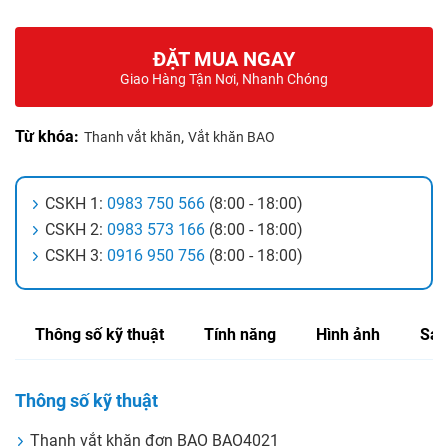
ĐẶT MUA NGAY
Giao Hàng Tận Nơi, Nhanh Chóng
Từ khóa:
,
Thanh vắt khăn
Vắt khăn BAO
CSKH 1:
0983 750 566
(8:00 - 18:00)
CSKH 2:
0983 573 166
(8:00 - 18:00)
CSKH 3:
0916 950 756
(8:00 - 18:00)
Thông số kỹ thuật
Tính năng
Hình ảnh
Sản
Thông số kỹ thuật
Thanh vắt khăn đơn BAO BAO4021