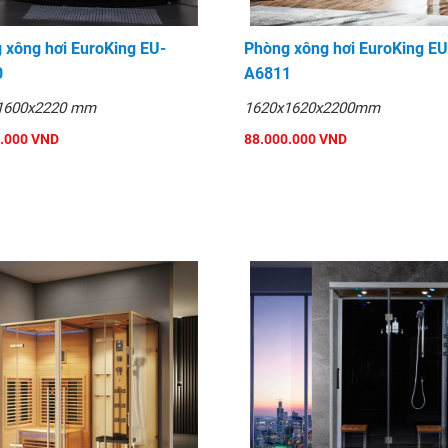
 xông hơi EuroKing EU-
Phòng xông hơi EuroKing EU
0
A6811
1600x2220 mm
1620x1620x2200mm
.000 VND
88.000.000 VND