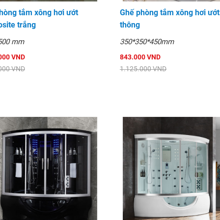
hòng tắm xông hơi ướt
Ghế phòng tắm xông hơi ướt
site trắng
thông
500 mm
350*350*450mm
000 VND
843.000 VND
000 VND
1.125.000 VND