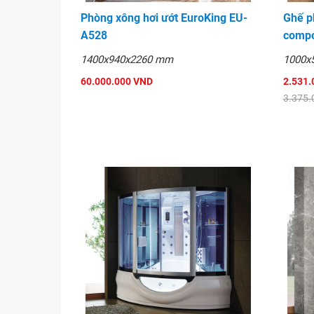
Phòng xông hơi ướt EuroKing EU-
Ghế p
A528
compo
1400x940x2260 mm
1000x
60.000.000 VND
2.531.
3.375.