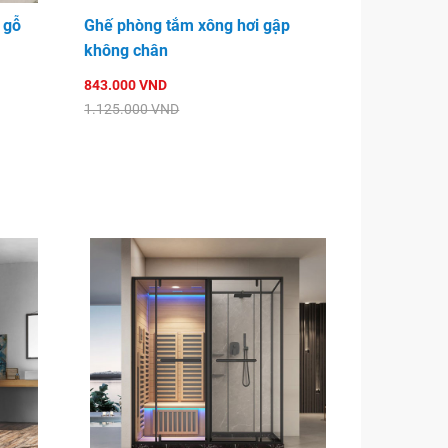
 gỗ
Ghế phòng tắm xông hơi gập
không chân
843.000 VND
1.125.000 VND