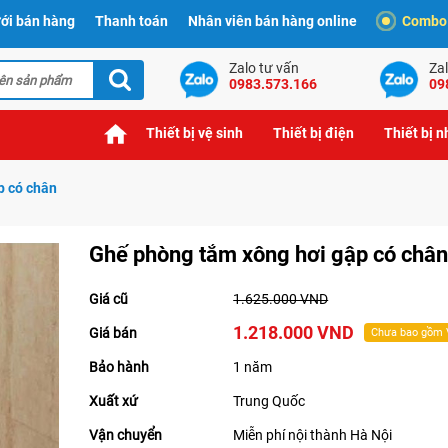
ới bán hàng
Thanh toán
Nhân viên bán hàng online
Combo t
Zalo tư vấn
Zal
0983.573.166
09
Thiết bị vệ sinh
Thiết bị điện
Thiết bị 
p có chân
Ghế phòng tắm xông hơi gập có chân
Giá cũ
1.625.000 VND
1.218.000 VND
Giá bán
Chưa bao gồm
Bảo hành
1 năm
Xuất xứ
Trung Quốc
Vận chuyển
Miễn phí nội thành Hà Nội