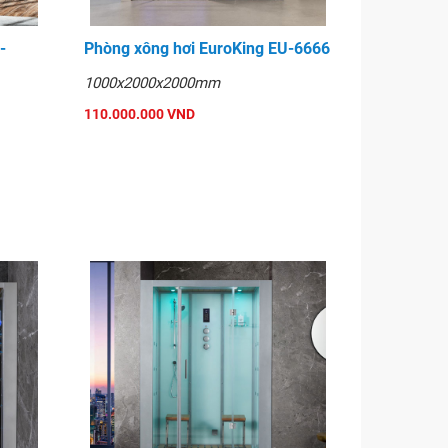
-
Phòng xông hơi EuroKing EU-6666
1000x2000x2000mm
110.000.000 VND