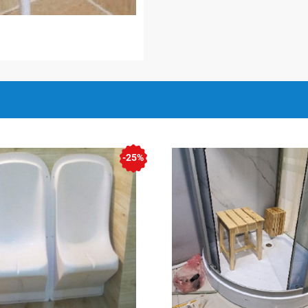
 có chân
-25%