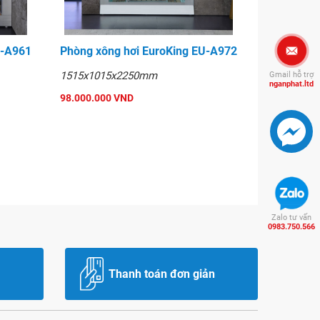
U-A961
Phòng xông hơi EuroKing EU-A972
1515x1015x2250mm
Gmail hỗ trợ
nganphat.ltd
98.000.000 VND
Zalo tư vấn
0983.750.566
Thanh toán đơn giản