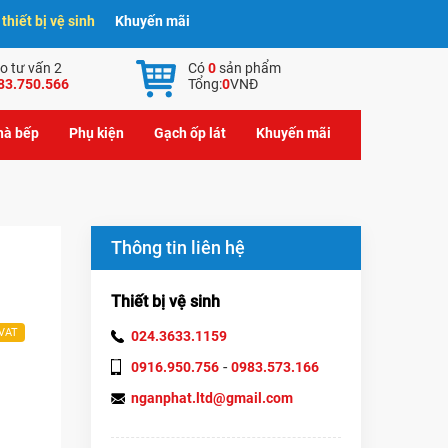
hiết bị vệ sinh
Khuyến mãi
o tư vấn 2
Có
0
sản phẩm
83.750.566
Tổng:
0
VNĐ
nhà bếp
Phụ kiện
Gạch ốp lát
Khuyến mãi
Thông tin liên hệ
Thiết bị vệ sinh
 VAT
024.3633.1159
-
0916.950.756
0983.573.166
nganphat.ltd@gmail.com