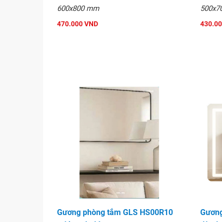
Gương phòng tắm GLS VF14C80 m
600x800 mm
500x7
470.000 VND
430.0
Gương phòng tắm GLS HS00R10
Gương