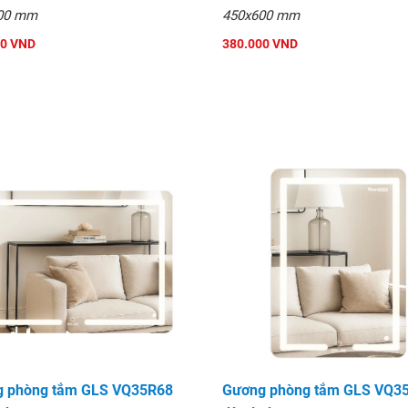
àu Champagne
00 mm
450x600 mm
00 VND
380.000 VND
 phòng tắm GLS VQ35R68
Gương phòng tắm GLS VQ3