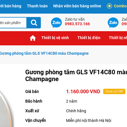
ới bán hàng
Thanh toán
Nhân viên bán hàng online
Combo t
Zalo tư vấn
Zal
0983.573.166
09
Thiết bị vệ sinh
Thiết bị điện
Thiết bị 
Gương phòng tắm GLS VF14C80 màu Champagne
Gương phòng tắm GLS VF14C80 mà
Champagne
1.160.000 VND
Giá bán
Chưa có VAT
Bảo hành
2 năm
Xuất xứ
Chính hãng
Vận chuyển
Miễn phí nội thành Hà Nội