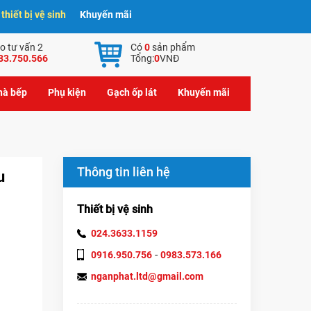
hiết bị vệ sinh
Khuyến mãi
o tư vấn 2
Có
0
sản phẩm
83.750.566
Tổng:
0
VNĐ
nhà bếp
Phụ kiện
Gạch ốp lát
Khuyến mãi
Thông tin liên hệ
u
Thiết bị vệ sinh
024.3633.1159
-
0916.950.756
0983.573.166
nganphat.ltd@gmail.com