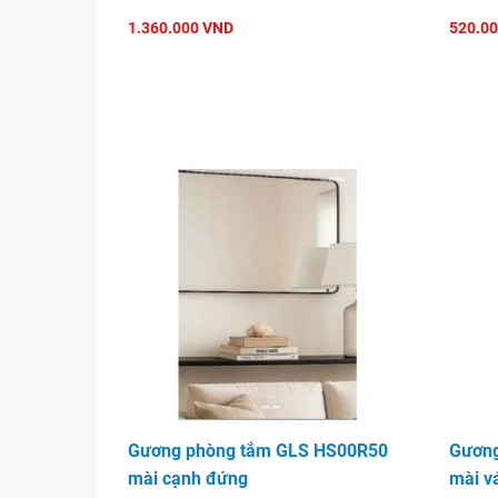
1.360.000 VND
520.0
Gương phòng tắm GLS HS00R50
Gương
mài cạnh đứng
mài v