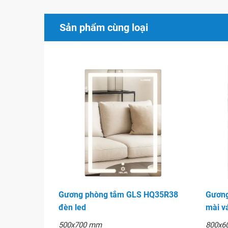
Mirror mang lại cho quý khách một trải nghiệm 
và giá trị người dùng đồng thời được tôn vinh 
Sản phẩm cùng loại
Các sản phẩm gương tuân thủ theo các yêu cầ
như ASTM, JIS, EN, AUS.
Bền vững với thời gian
Dễ dàng lắp đặt và sử dụng
Gương phòng tắm giúp thu hút ánh sáng cho phò
gian riêng thật phong cách cho người sử dụng, ng
bị trang trí tuyệt vời giúp che đi những vết hỏng,
Hình ảnh
Gương phòng tắm GLS HQ35R38
Gương
đèn led
mài v
500x700 mm
800x6