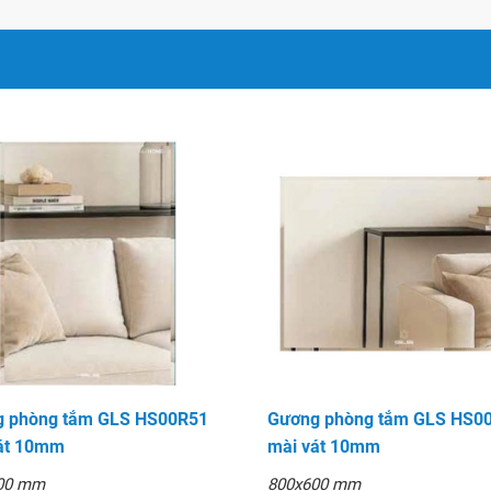
tuyệt vời, nơi mà cả vẻ đẹp
lên hàng đầu.
u chuẩn Quốc tế khác nhau
ng tắm của bạn, tạo không
oài ra gương còn là 1 thiết
 bẩn trên tường nhà tắm!
 phòng tắm GLS HS00R51
Gương phòng tắm GLS HS0
át 10mm
mài vát 10mm
00 mm
800x600 mm