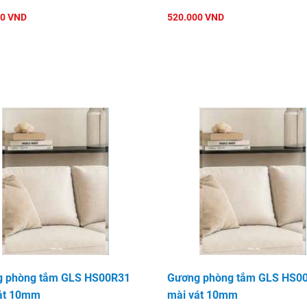
00 VND
520.000 VND
 phòng tắm GLS HS00R31
Gương phòng tắm GLS HS0
át 10mm
mài vát 10mm