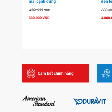
mài cạnh đứng
đèn l
450x600 mm
800x6
330.000 VND
3.060.
Cam kết chính hãng