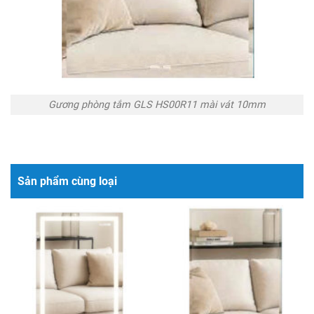
Gương phòng tắm GLS HS00R11 mài vát 10mm
Sản phẩm cùng loại