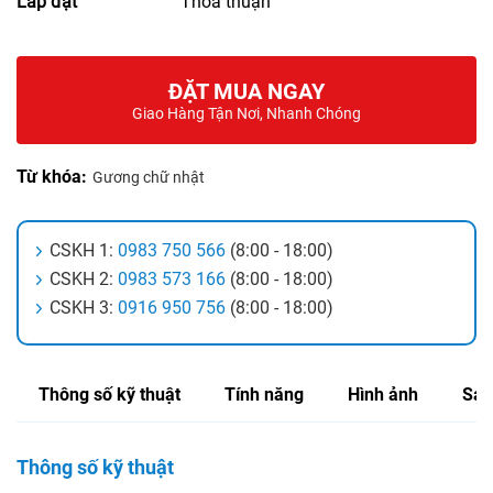
Lắp đặt
Thỏa thuận
ĐẶT MUA NGAY
Giao Hàng Tận Nơi, Nhanh Chóng
Từ khóa:
Gương chữ nhật
CSKH 1:
0983 750 566
(8:00 - 18:00)
CSKH 2:
0983 573 166
(8:00 - 18:00)
CSKH 3:
0916 950 756
(8:00 - 18:00)
Thông số kỹ thuật
Tính năng
Hình ảnh
Sản
Thông số kỹ thuật