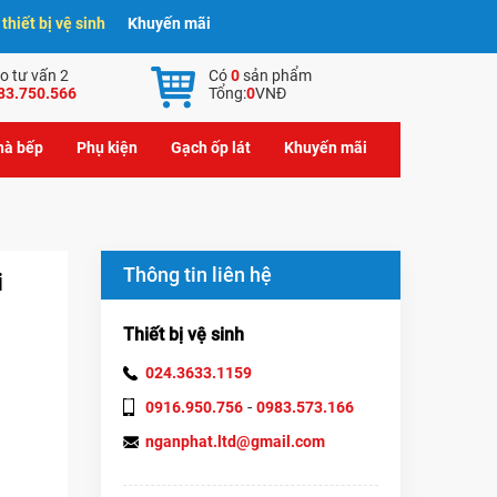
hiết bị vệ sinh
Khuyến mãi
o tư vấn 2
Có
0
sản phẩm
83.750.566
Tổng:
0
VNĐ
nhà bếp
Phụ kiện
Gạch ốp lát
Khuyến mãi
Thông tin liên hệ
i
Thiết bị vệ sinh
024.3633.1159
-
0916.950.756
0983.573.166
nganphat.ltd@gmail.com