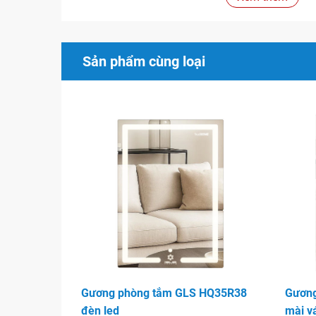
Là một lựa chọn lý tưởng cho bất kỳ không gia
Mirror mang lại cho quý khách một trải nghiệm 
và giá trị người dùng đồng thời được tôn vinh 
Sản phẩm cùng loại
Các sản phẩm gương tuân thủ theo các yêu cầ
như ASTM, JIS, EN, AUS.
Bền vững với thời gian
Dễ dàng lắp đặt và sử dụng
Gương phòng tắm giúp thu hút ánh sáng cho phò
gian riêng thật phong cách cho người sử dụng, ng
bị trang trí tuyệt vời giúp che đi những vết hỏng,
Hình ảnh
Gương phòng tắm GLS HQ35R38
Gương
đèn led
mài v