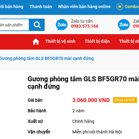
ới bán hàng
Thanh toán
Nhân viên bán hàng online
Combo t
Zalo tư vấn
Zal
0983.573.166
09
Thiết bị vệ sinh
Thiết bị điện
Thiết bị 
Gương phòng tắm GLS BF5GR70 mài cạnh đứng
Gương phòng tắm GLS BF5GR70 mà
cạnh đứng
3.060.000 VND
Giá bán
Chưa có VAT
Bảo hành
2 năm
Xuất xứ
Chính hãng
Vận chuyển
Miễn phí nội thành Hà Nội