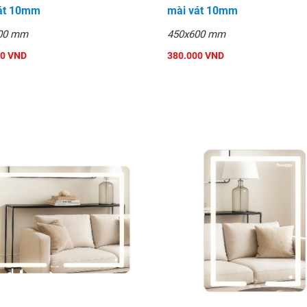
át 10mm
mài vát 10mm
ài cạnh đứng
00 mm
450x600 mm
00 VND
380.000 VND