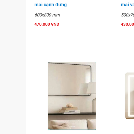
mài cạnh đứng
mài v
Gương phòng tắm GLS BF5GR70 m
600x800 mm
500x7
470.000 VND
430.0