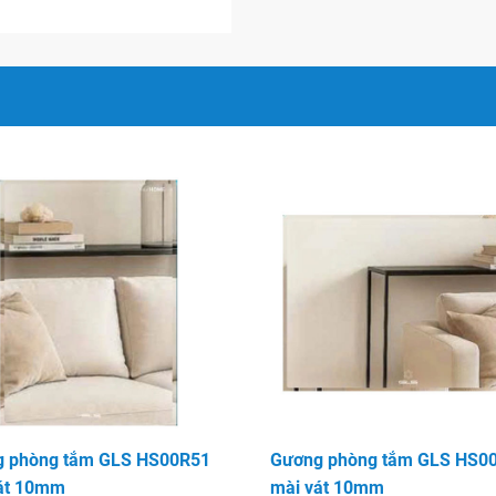
n nội thất nào, gương GLS
tuyệt vời, nơi mà cả vẻ đẹp
lên hàng đầu.
u chuẩn Quốc tế khác nhau
ng tắm của bạn, tạo không
oài ra gương còn là 1 thiết
 bẩn trên tường nhà tắm!
 phòng tắm GLS HS00R51
Gương phòng tắm GLS HS0
át 10mm
mài vát 10mm