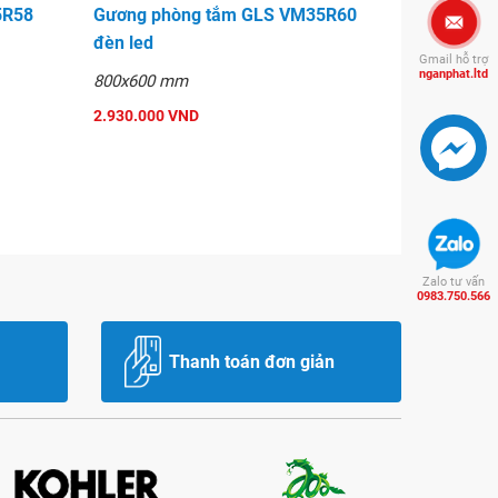
5R58
Gương phòng tắm GLS VM35R60
đèn led
Gmail hỗ trợ
nganphat.ltd
800x600 mm
2.930.000 VND
Zalo tư vấn
0983.750.566
Thanh toán đơn giản