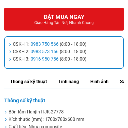
ĐẶT MUA NGAY
Giao Hàng Tận Nơi, Nhanh Chóng
CSKH 1:
0983 750 566
(8:00 - 18:00)
CSKH 2:
0983 573 166
(8:00 - 18:00)
CSKH 3:
0916 950 756
(8:00 - 18:00)
Thông số kỹ thuật
Tính năng
Hình ảnh
Sản
Thông số kỹ thuật
Bồn tắm Hanjin HJK-27778
Kích thước (mm): 1700x780x600 mm
Chất liệu: Nhựa composite