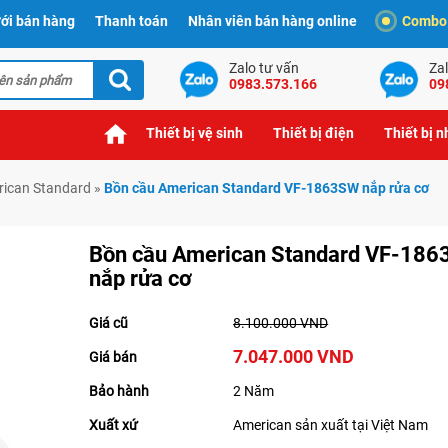
ới bán hàng
Thanh toán
Nhân viên bán hàng online
Combo t
Zalo tư vấn
Zal
0983.573.166
09
Thiết bị vệ sinh
Thiết bị điện
Thiết bị 
rican Standard
»
Bồn cầu American Standard VF-1863SW nắp rửa cơ
Bồn cầu American Standard VF-18
nắp rửa cơ
Giá cũ
8.100.000 VND
7.047.000 VND
Giá bán
Bảo hành
2 Năm
Xuất xứ
American sản xuất tại Việt Nam