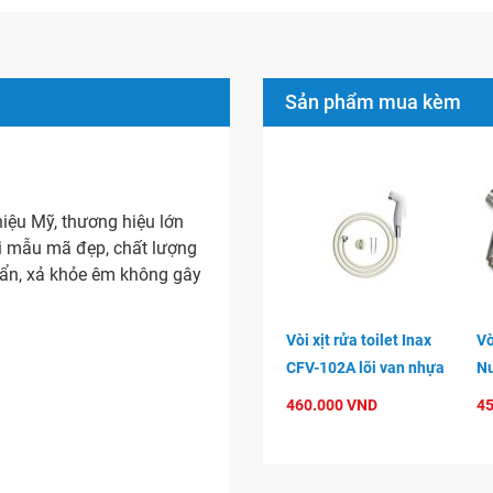
Sản phẩm mua kèm
ệu Mỹ, thương hiệu lớn
ại mẫu mã đẹp, chất lượng
ẩn, xả khỏe êm không gây
Vòi xịt rửa toilet Inax
Vò
CFV-102A lõi van nhựa
Nu
460.000 VND
45