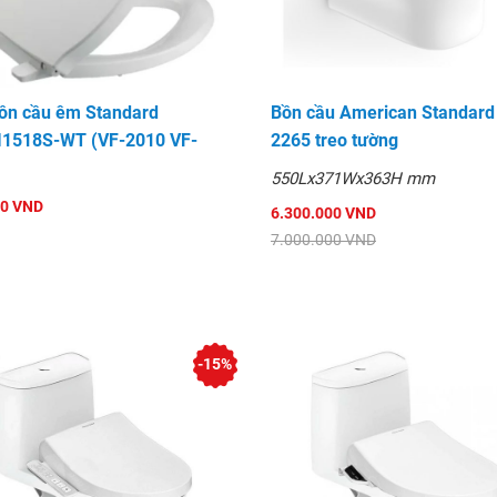
ồn cầu êm Standard
Bồn cầu American Standard
1518S-WT (VF-2010 VF-
2265 treo tường
ợng rất tốt đã có mặt tại
550Lx371Wx363H mm
g đã được khảng định. Chất
00 VND
tốt sản phẩm nhiều ưu đãi.
6.300.000 VND
7.000.000 VND
-15%