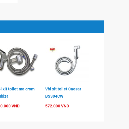
i xịt toilet mạ crom
Vòi xịt toilet Caesar
biza
BS304CW
0.000 VND
572.000 VND