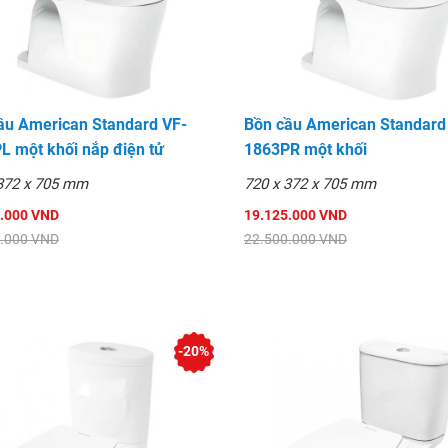
ầu American Standard VF-
Bồn cầu American Standard
L một khối nắp điện tử
1863PR một khối
372 x 705 mm
720 x 372 x 705 mm
.000 VND
19.125.000 VND
.000 VND
22.500.000 VND
-20%
hẩm