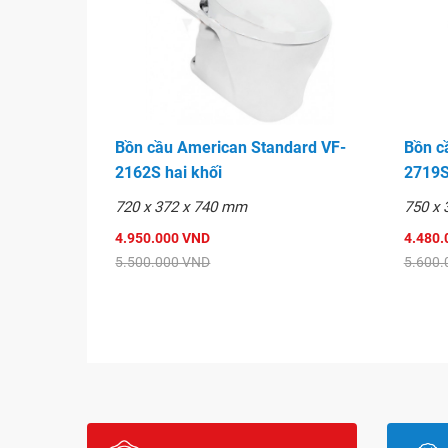
Bồn cầu American Standard VF-
Bồn c
2162S hai khối
2719S
720 x 372 x 740 mm
750 x
4.950.000 VND
4.480.
5.500.000 VND
5.600.