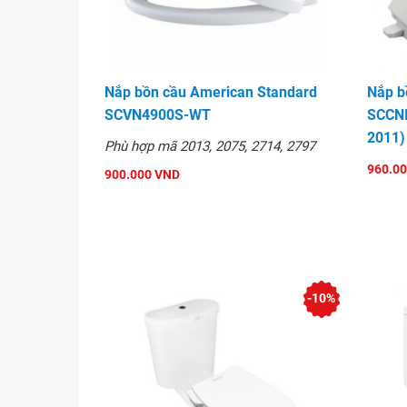
sáng
Bồn cầu xả xoáy xối tốt không ồn
Giá thành hợp lý có nhiều ưu đãi khuyến mại
Nắp bồn cầu American Standard
Nắp b
Lắp đặt và sử dụng dễ dàng
SCVN4900S-WT
SCCNI
Bồn cầu
thương hiệu American standard về chất lư
2011)
Phù hợp mã 2013, 2075, 2714, 2797
thị trường Việt Nam khá lâu rồi. Uy tín chất lượn
960.0
lượng men sứ tốt luôn trắng sáng dễ vệ sinh giá 
900.000 VND
Hình ảnh
-10%