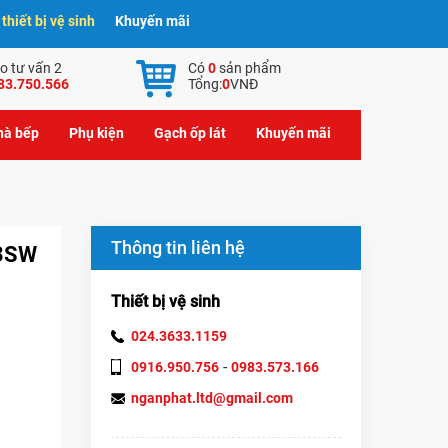
hiết bị vệ sinh
Khuyến mãi
o tư vấn 2
Có
0
sản phẩm
83.750.566
Tổng:
0
VNĐ
nhà bếp
Phụ kiện
Gạch ốp lát
Khuyến mãi
Thông tin liên hệ
63SW
Thiết bị vệ sinh
024.3633.1159
-
0916.950.756
0983.573.166
nganphat.ltd@gmail.com