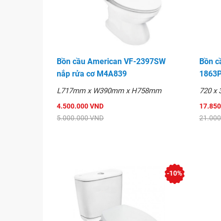
Bồn cầu American VF-2397SW
Bồn c
nắp rửa cơ M4A839
1863P
L717mm x W390mm x H758mm
720 x 
4.500.000 VND
17.850
5.000.000 VND
21.000
-10%
Bản vẽ kỹ thuật sản p