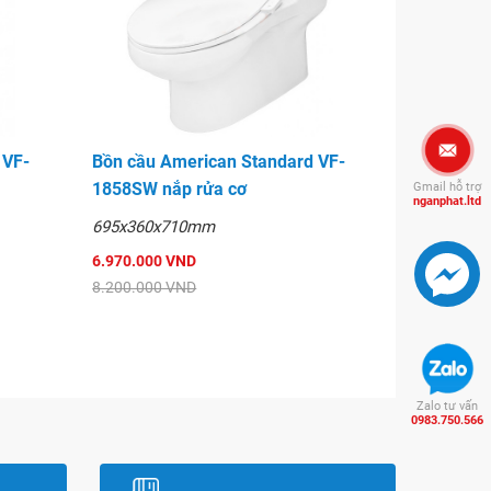
 VF-
Bồn cầu American Standard VF-
1858SW nắp rửa cơ
Gmail hỗ trợ
nganphat.ltd
695x360x710mm
6.970.000 VND
8.200.000 VND
Zalo tư vấn
0983.750.566