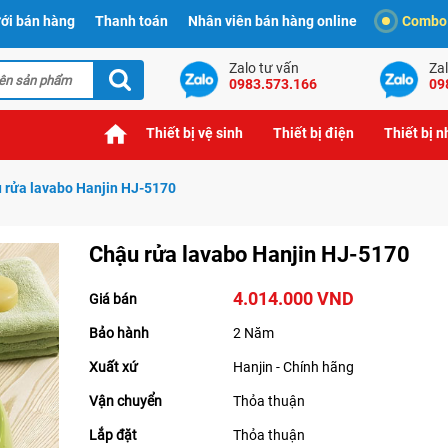
ới bán hàng
Thanh toán
Nhân viên bán hàng online
Combo t
Zalo tư vấn
Zal
0983.573.166
09
Thiết bị vệ sinh
Thiết bị điện
Thiết bị 
 rửa lavabo Hanjin HJ-5170
Chậu rửa lavabo Hanjin HJ-5170
4.014.000 VND
Giá bán
Bảo hành
2 Năm
Xuất xứ
Hanjin - Chính hãng
Vận chuyển
Thỏa thuận
Lắp đặt
Thỏa thuận