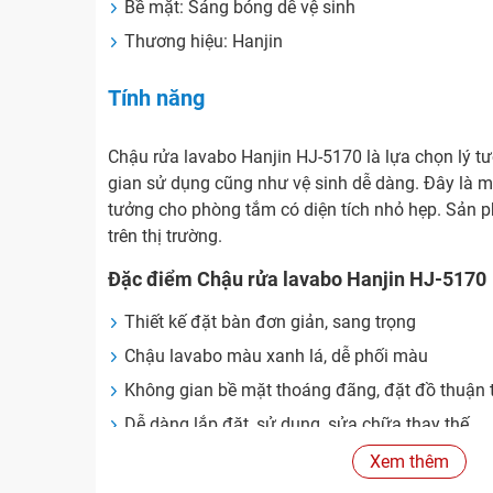
Bề mặt: Sáng bóng dễ vệ sinh
Thương hiệu: Hanjin
Tính năng
Chậu rửa lavabo Hanjin HJ-5170 là lựa chọn lý tư
gian sử dụng cũng như vệ sinh dễ dàng. Đây là m
tưởng cho phòng tắm có diện tích nhỏ hẹp. Sản ph
trên thị trường.
Đặc điểm Chậu rửa lavabo Hanjin HJ-5170
Thiết kế đặt bàn đơn giản, sang trọng
Chậu lavabo màu xanh lá, dễ phối màu
Không gian bề mặt thoáng đãng, đặt đồ thuận 
Dễ dàng lắp đặt, sử dụng, sửa chữa thay thế.
Không tốn công và thời gian vệ sinh, cọ rửa
Xem thêm