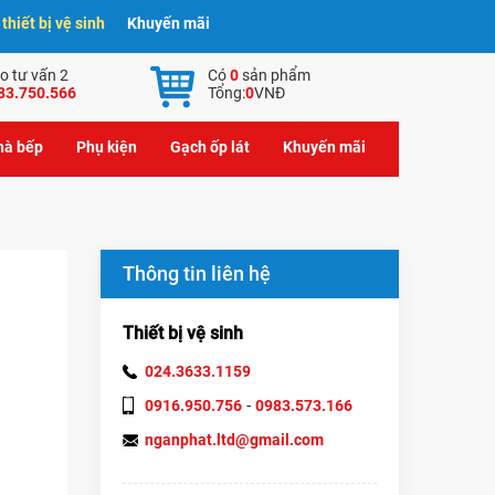
hiết bị vệ sinh
Khuyến mãi
o tư vấn 2
Có
0
sản phẩm
83.750.566
Tổng:
0
VNĐ
nhà bếp
Phụ kiện
Gạch ốp lát
Khuyến mãi
Thông tin liên hệ
Thiết bị vệ sinh
024.3633.1159
-
0916.950.756
0983.573.166
nganphat.ltd@gmail.com