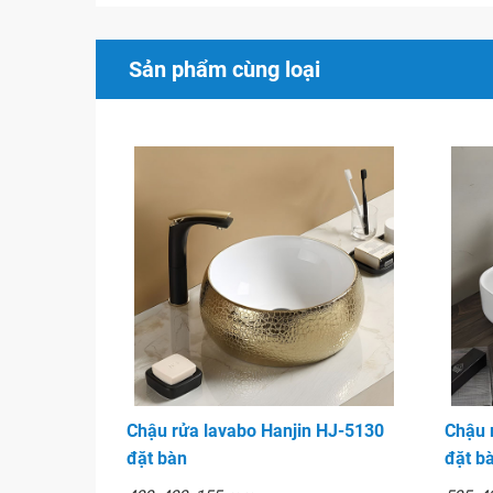
Giới thiệu chậu lavabo Hanjin
Hanjin được sản xuất tại một trong những nhà má
Sản phẩm cùng loại
phòng tắm lớn nhất thế giới. Các sản phẩm của 
những sản phẩm bán chạy nhất trên thị trường với
hàng đầu.
Chậu rửa lavabo Hanjin với thiết kế đa dạng như 
đứng với những chất liệu đa dạng, bền bỉ. Sản 
phối chính hãng tại đại lý Ngân Phát với nhiều ưu 
nay.
Hình ảnh
Chậu rửa lavabo Hanjin HJ-5130
Chậu 
đặt bàn
đặt b