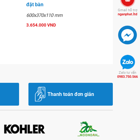
đặt bàn
Gmail hỗ trợ
nganphat.ltd
600x370x110 mm
3.654.000 VND
Zalo tư vấn
0983.750.566
Thanh toán đơn giản