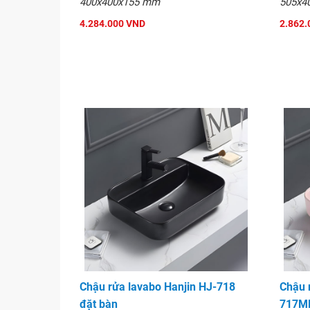
400x400x155 mm
505x4
4.284.000 VND
2.862.
Chậu rửa lavabo Hanjin HJ-718
Chậu 
đặt bàn
717MP
Chậu rửa lavabo Hanjin HJ