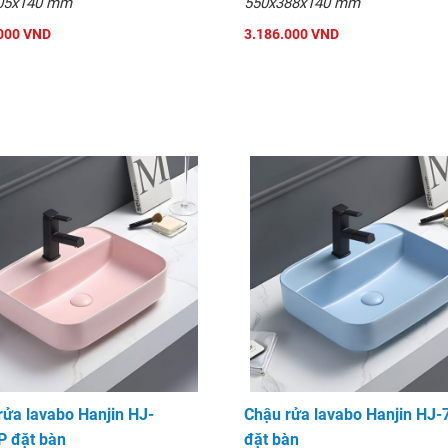
05x140 mm
550x388x140 mm
000 VND
3.186.000 VND
rửa lavabo Hanjin HJ-
Chậu rửa lavabo Hanjin HJ
 đặt bàn
đặt bàn
-5170