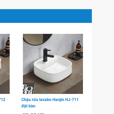
712
Chậu rửa lavabo Hanjin HJ-711
đặt bàn