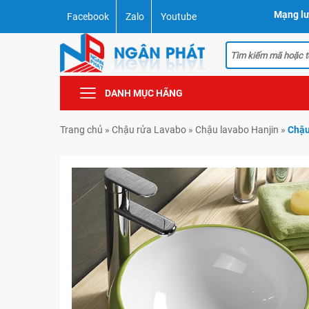
Mạng lư
Facebook
Zalo
Youtube
DANH MỤC HÃNG
Trang chủ
»
Chậu rửa Lavabo
»
Chậu lavabo Hanjin
»
Chậu