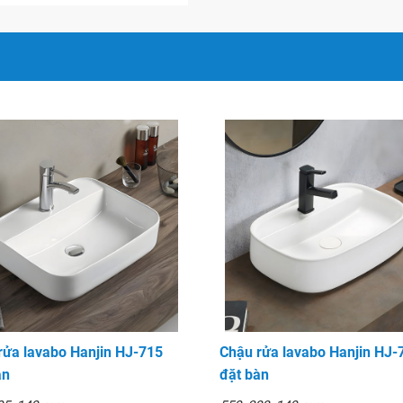
y sản xuất thiết bị cho
Hanjin nằm trong danh sách
 thiết kế và chất lượng
đặt bàn, treo tường, chân
phẩm hiện đang được phân
đãi và giá tốt nhất hiện
rửa lavabo Hanjin HJ-715
Chậu rửa lavabo Hanjin HJ-
àn
đặt bàn