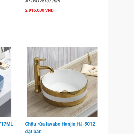
417x417x137 mm
2.916.000 VND
-717ML
Chậu rửa lavabo Hanjin HJ-3012
đặt bàn