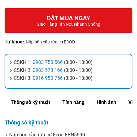
ĐẶT MUA NGAY
Giao Hàng Tận Nơi, Nhanh Chóng
Từ khóa:
Nắp bồn cầu rửa cơ ECOD
CSKH 1:
0983 750 566
(8:00 - 18:00)
CSKH 2:
0983 573 166
(8:00 - 18:00)
CSKH 3:
0916 950 756
(8:00 - 18:00)
Thông số kỹ thuật
Tính năng
Hình ảnh
Vid
Thông số kỹ thuật
Nắp bồn cầu rửa cơ Ecod EBN559R