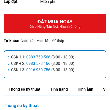
Lắp đặt
Miễn phí
ĐẶT MUA NGAY
Giao Hàng Tận Nơi, Nhanh Chóng
Từ khóa:
Cabin tắm vách kính Đế thấp
CSKH 1:
0983 750 566
(8:00 - 18:00)
CSKH 2:
0983 573 166
(8:00 - 18:00)
CSKH 3:
0916 950 756
(8:00 - 18:00)
Thông số kỹ thuật
Tính năng
Hình ảnh
Sản
Thông số kỹ thuật