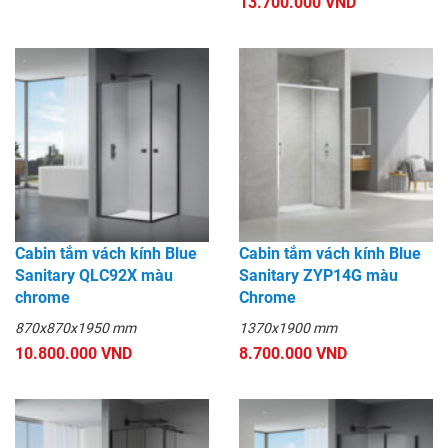
13.700.000 VND
Cabin tắm vách kính Blue
Cabin tắm vách kính Blue
Sanitary QLC92X màu
Sanitary ZYP14G màu
chrome
Chrome
870x870x1950 mm
1370x1900 mm
10.800.000 VND
8.700.000 VND