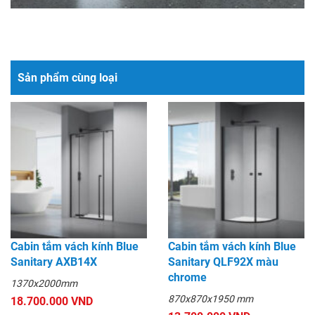
Sản phẩm cùng loại
Cabin tắm vách kính Blue
Cabin tắm vách kính Blue
Sanitary AXB14X
Sanitary QLF92X màu
chrome
1370x2000mm
870x870x1950 mm
18.700.000 VND