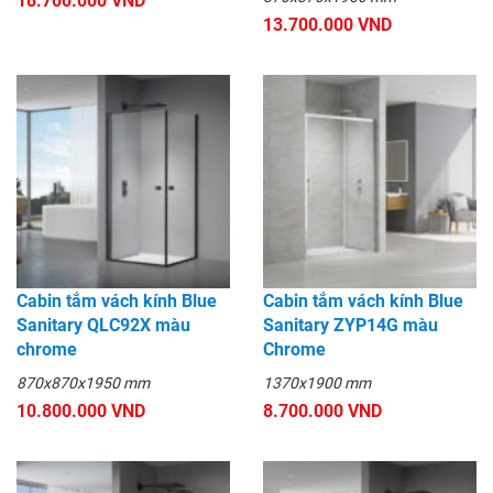
18.700.000 VND
13.700.000 VND
Cabin tắm vách kính Blue
Cabin tắm vách kính Blue
Sanitary QLC92X màu
Sanitary ZYP14G màu
chrome
Chrome
870x870x1950 mm
1370x1900 mm
10.800.000 VND
8.700.000 VND