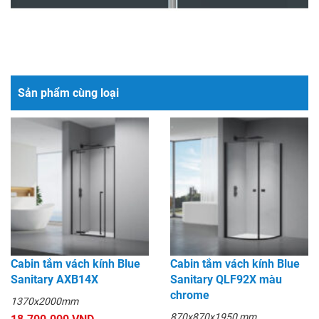
Sản phẩm cùng loại
Cabin tắm vách kính Blue
Cabin tắm vách kính Blue
Sanitary AXB14X
Sanitary QLF92X màu
chrome
1370x2000mm
870x870x1950 mm