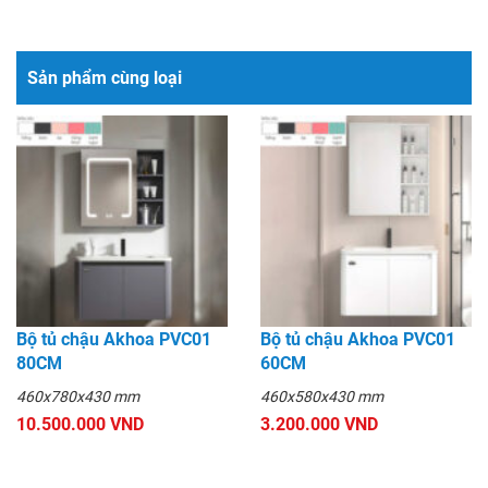
Sản phẩm cùng loại
Bộ tủ chậu Akhoa PVC01
Bộ tủ chậu Akhoa PVC01
80CM
60CM
460x780x430 mm
460x580x430 mm
10.500.000 VND
3.200.000 VND