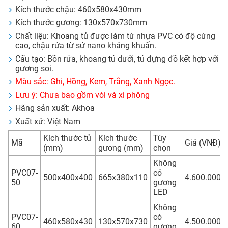
Kích thước chậu: 460x580x430mm
Kích thước gương: 130x570x730mm
Chất liệu: Khoang tủ được làm từ nhựa PVC có độ cứng
cao, chậu rửa từ sứ nano kháng khuẩn.
Cấu tạo: Bồn rửa, khoang tủ dưới, tủ đựng đồ kết hợp với
gương soi.
Màu sắc: Ghi, Hồng, Kem, Trắng, Xanh Ngọc.
Lưu ý: Chưa bao gồm vòi và xi phông
Hãng sản xuất: Akhoa
Xuất xứ: Việt Nam
Kích thước tủ
Kích thước
Tùy
Mã
Giá (VNĐ)
(mm)
gương (mm)
chọn
Không
PVC07-
có
500x400x400
665x380x110
4.600.000
50
gương
LED
Không
PVC07-
có
460x580x430
130x570x730
4.500.000
60
gương