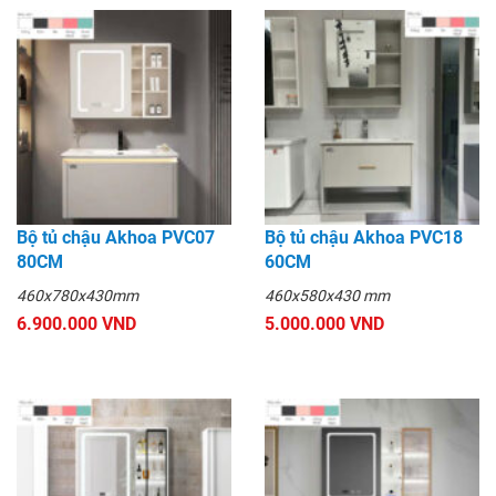
Bộ tủ chậu Akhoa PVC07
Bộ tủ chậu Akhoa PVC18
80CM
60CM
460x780x430mm
460x580x430 mm
6.900.000 VND
5.000.000 VND