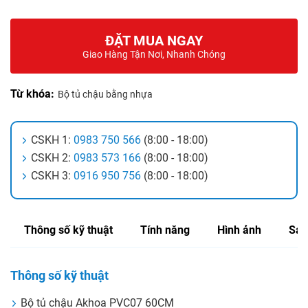
ĐẶT MUA NGAY
Giao Hàng Tận Nơi, Nhanh Chóng
Từ khóa:
Bộ tủ chậu bằng nhựa
CSKH 1:
0983 750 566
(8:00 - 18:00)
CSKH 2:
0983 573 166
(8:00 - 18:00)
CSKH 3:
0916 950 756
(8:00 - 18:00)
Thông số kỹ thuật
Tính năng
Hình ảnh
Sản
Thông số kỹ thuật
Bộ tủ chậu Akhoa PVC07 60CM