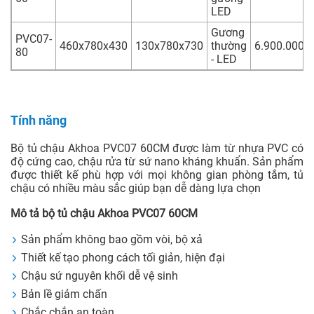
LED
Gương
PVC07-
460x780x430
130x780x730
thường
6.900.000
80
- LED
Tính năng
Bộ tủ chậu Akhoa PVC07 60CM được làm từ nhựa PVC có
độ cứng cao, chậu rửa từ sứ nano kháng khuẩn. Sản phẩm
được thiết kế phù hợp với mọi không gian phòng tắm, tủ
chậu có nhiều màu sắc giúp bạn dễ dàng lựa chọn
Mô tả bộ tủ chậu Akhoa PVC07 60CM
Sản phẩm không bao gồm vòi, bộ xả
Thiết kế tạo phong cách tối giản, hiện đại
Chậu sứ nguyên khối dễ vệ sinh
Bản lề giảm chấn
Chắc chắn an toàn