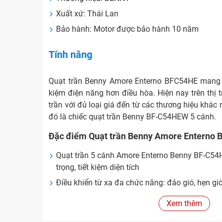
Xuất xứ: Thái Lan
Bảo hành: Motor được bảo hành 10 năm
Tính năng
Quạt trần Benny Amore Enterno BFC54HE mang đế
kiệm điện năng hơn điều hòa. Hiện nay trên thị t
trần với đủ loại giá đến từ các thương hiệu khác 
đó là chiếc quạt trần Benny BF-C54HEW 5 cánh.
Đặc điểm Quạt trần Benny Amore Enterno
Quạt trần 5 cánh Amore Enterno Benny BF-C54H
trọng, tiết kiệm diện tích
Điều khiển từ xa đa chức năng: đảo gió, hẹn giờ
Công suất 38 watt, chức năng hẹn giờ tiện lợi
Xem thêm
Quạt trần 5 cánh Benny BF-C54HE có 6 tốc độ g