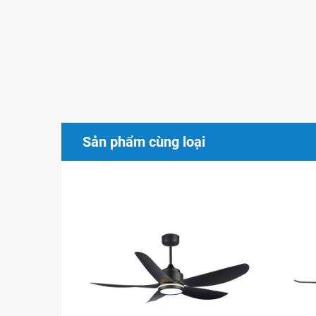
Vận hành êm ái giúp Quạt trần Benny BF-C54HE
động
Dễ dàng sử dụng, động cơ bền bỉ bảo hành lên
Sản phẩm quạt trần Benny BF-C54HE đạt tiêu 
Được làm bằng chất liệu nhựa ABS cao cấp, thiế
đến từng milimet, sản phẩm vừa đảm bảo độ b
tính thẩm mỹ cao cho mọi căn phòng.
Sản phẩm cùng loại
Hình ảnh