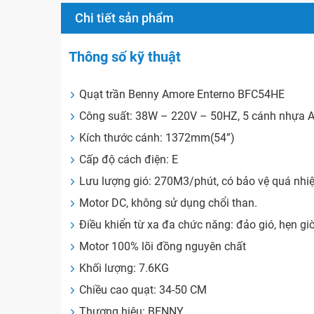
Chi tiết sản phẩm
Thông số kỹ thuật
Quạt trần Benny Amore Enterno BFC54HE
Công suất: 38W – 220V – 50HZ, 5 cánh nhựa 
Kích thước cánh: 1372mm(54”)
Cấp độ cách điện: E
Lưu lượng gió: 270M3/phút, có bảo vệ quá nhi
Motor DC, không sử dụng chổi than.
Điều khiển từ xa đa chức năng: đảo gió, hẹn giờ 
Motor 100% lõi đồng nguyên chất
Khối lượng: 7.6KG
Chiều cao quạt: 34-50 CM
Thương hiệu: BENNY