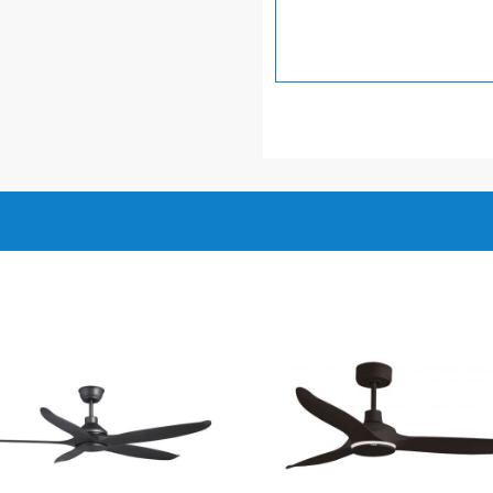
 không tạo ra nhiều tiếng
 đến 10 năm
chuẩn năng lượng 5 sao
t kế với đường nét tinh tế
ền bỉ, chắc chắn, vừa mang