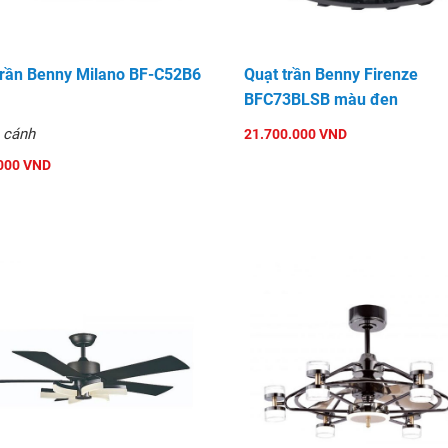
trần Benny Milano BF-C52B6
Quạt trần Benny Firenze
BFC73BLSB màu đen
 cánh
21.700.000 VND
000 VND