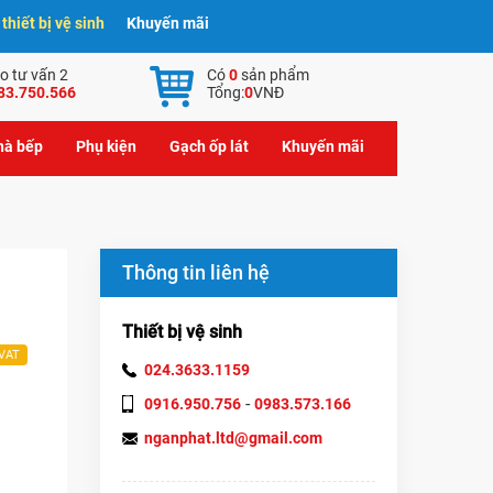
hiết bị vệ sinh
Khuyến mãi
o tư vấn 2
Có
0
sản phẩm
83.750.566
Tổng:
0
VNĐ
nhà bếp
Phụ kiện
Gạch ốp lát
Khuyến mãi
Thông tin liên hệ
Thiết bị vệ sinh
 VAT
024.3633.1159
-
0916.950.756
0983.573.166
nganphat.ltd@gmail.com