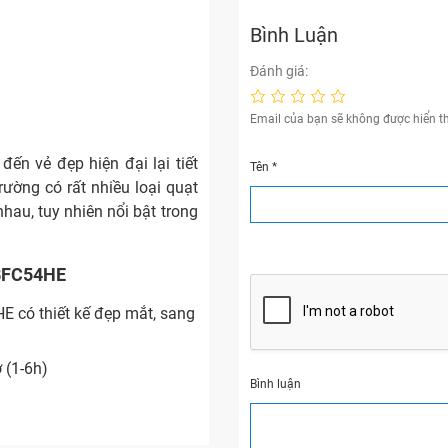
Bình Luận
Đánh giá:
Email của bạn sẽ không được hiển th
n vẻ đẹp hiện đại lại tiết
Tên
*
rường có rất nhiều loại quạt
nhau, tuy nhiên nổi bật trong
 BFC54HE
E có thiết kế đẹp mắt, sang
 (1-6h)
Bình luận
ió, làm mát hiệu quả