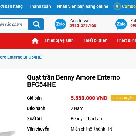
ới bán hàng
Thanh toán
Nhân viên bán hàng online
Combo t
Zalo tư vấn
Zal
0983.573.166
09
Thiết bị vệ sinh
Thiết bị điện
Thiết bị 
more Enterno BFC54HE
Quạt trần Benny Amore Enterno
BFC54HE
5.850.000 VND
Giá bán
Chưa bao gồm
Bảo hành
2 Năm
Xuất xứ
Benny - Thái Lan
Vận chuyển
Miễn phí nội thành HN