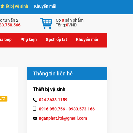
hiết bị vệ sinh
Khuyến mãi
o tư vấn 2
Có
0
sản phẩm
83.750.566
Tổng:
0
VNĐ
nhà bếp
Phụ kiện
Gạch ốp lát
Khuyến mãi
Thông tin liên hệ
Thiết bị vệ sinh
 VAT
024.3633.1159
-
0916.950.756
0983.573.166
nganphat.ltd@gmail.com