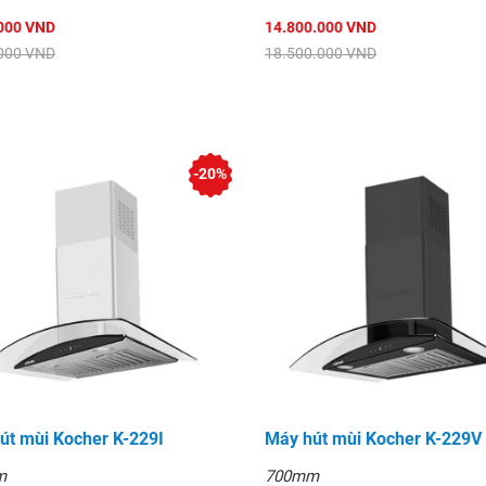
000 VND
14.800.000 VND
000 VND
18.500.000 VND
-20%
út mùi Kocher K-229I
Máy hút mùi Kocher K-229V
m
700mm