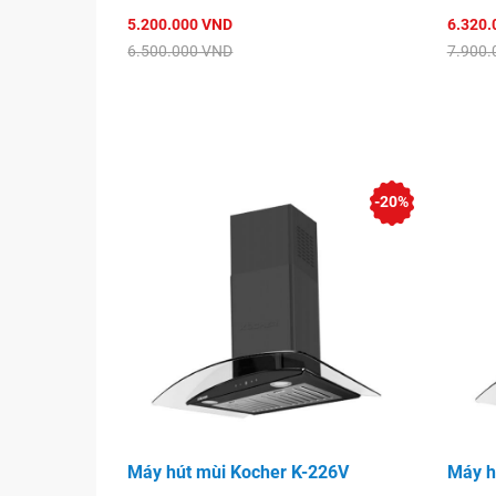
5.200.000 VND
6.320.
6.500.000 VND
7.900.
-20%
Máy hút mùi Kocher K-226V
Máy h