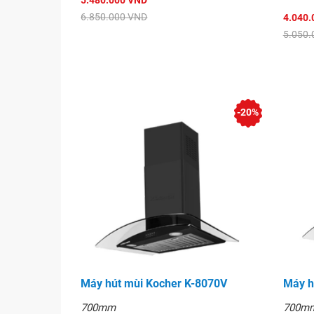
5.480.000 VND
6.850.000 VND
4.040.
5.050.
-20%
Máy hút mùi Kocher K-8070V
Máy h
700mm
700m