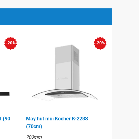
-20%
-20%
I (90
Máy hút mùi Kocher K-228S
(70cm)
700mm