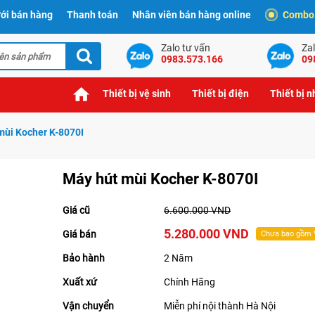
ới bán hàng
Thanh toán
Nhân viên bán hàng online
Combo t
Zalo tư vấn
Zal
0983.573.166
09
Thiết bị vệ sinh
Thiết bị điện
Thiết bị 
mùi Kocher K-8070I
Máy hút mùi Kocher K-8070I
Giá cũ
6.600.000 VND
5.280.000 VND
Giá bán
Chưa bao gồm
Bảo hành
2 Năm
Xuất xứ
Chính Hãng
Vận chuyển
Miễn phí nội thành Hà Nội