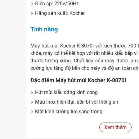
Điện áp: 220v/50Hz
Hãng sản xuất: Kocher
Tính năng
Máy hút mùi Kocher K-8070I với kích thước 700
khỏe,
máy có thể kết hợp với rất nhiều kiểu bếp v
thước tương xứng. Chất liệu của máy được làm 
cường lực tăng độ bền cho máy và độ an toàn ch
Đặc điểm Máy hút mùi Kocher K-8070I
Hút mùi kiểu dáng kính cong
Màu Inox hiện đại, bền bỉ với thời gian
Mặt kính cường lực sang trọng.
Điều khiển cảm ứng 3 tốc độ.
Xem thêm
Lưới lọc cao cấp + than hoạt tính