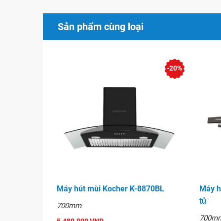
Than hoạt tính khử mùi
Đèn chiếu sáng LED 4*1.5W
Sản phẩm cùng loại
Motor bền bỉ, vận hành siêu êm ái
Chất liệu hợp kim phủ sơn tích điện
-20%
Hình ảnh
Máy hút mùi Kocher K-8870BL
Máy h
tủ
700mm
700m