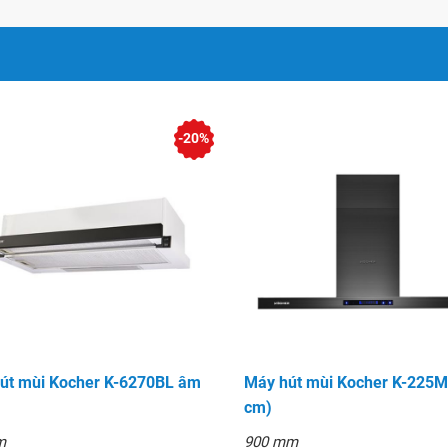
-20%
út mùi Kocher K-6270BL âm
Máy hút mùi Kocher K-225M
cm)
m
900 mm