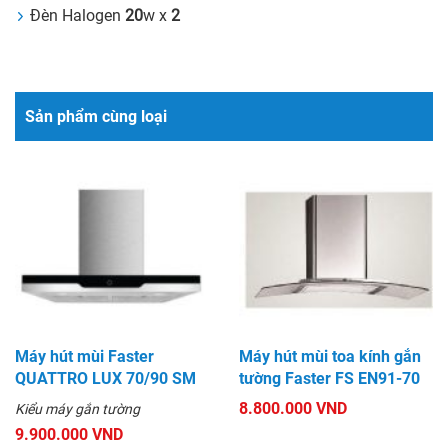
Đèn Halogen
20
w x
2
Sản phẩm cùng loại
Máy hút mùi Faster
Máy hút mùi toa kính gắn
QUATTRO LUX 70/90 SM
tường Faster FS EN91-70
8.800.000 VND
Kiểu máy gắn tường
9.900.000 VND