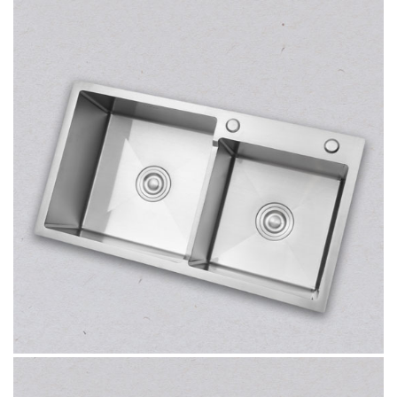
Công nghệ sản xuất Handmade liền khối
Chậu kich thước lớn với 2 hố lệch
Tuổi thọ lên đến hàng chục năm, giúp tiết kiệm tối đa chi
phí sửa chữa và thay mới cho người tiêu dùng.
Dễ dàng sắp xếp cho mọi không gian sử dụng.
Độ bền cao, chống rỉ sét, ăn mòn với mọi nguồn nước
Hình ảnh