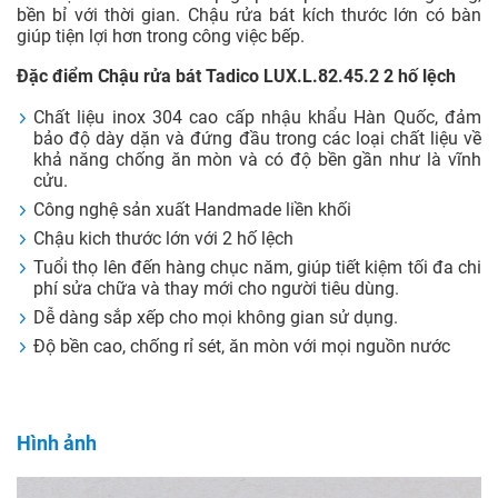
Kích thước khoét đá: 790×420 mm
Kích thước hộc chậu: 410x400 mm
Kích thước hộc chậu phải: 344x350 mm
Chất liệu: Inox SUS 304 cao cấp
Xuất xứ: Sản xuất tại Việt Nam
Tính năng
Chậu rửa bát Tadico LUX.L.82.45.2 2 hố lệch được làm từ
chất liệu inox 304 cao cấp giúp sản phầm luôn trắng sáng,
bền bỉ với thời gian. Chậu rửa bát kích thước lớn có bàn
giúp tiện lợi hơn trong công việc bếp.
Đặc điểm Chậu rửa bát Tadico LUX.L.82.45.2 2 hố lệch
Chất liệu inox 304 cao cấp nhậu khẩu Hàn Quốc, đảm
bảo độ dày dặn và đứng đầu trong các loại chất liệu về
khả năng chống ăn mòn và có độ bền gần như là vĩnh
cửu.