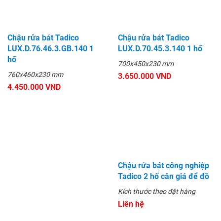
Tadico XP2.OC.110.2 phi
Tadico XP2.OC.110.1 phi
Tad
110mm 2 hố
110mm 2 hố
110
690.000 VND
650.000 VND
55
Sản phẩm cùng loại
Chậu rửa bát Tadico
Chậu rửa bát Tadico
LUX.D.76.46.3.GB.140 1
LUX.D.70.45.3.140 1 hố
hố
700x450x230 mm
760x460x230 mm
3.650.000 VND
4.450.000 VND