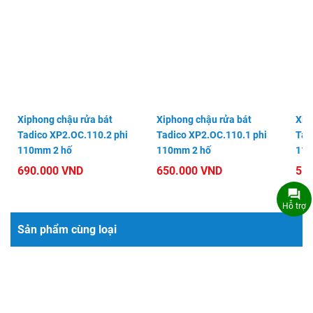
Bản vẽ kỹ thuật sản phẩm
Sản phẩm mua kèm
Hỗ trợ
Xiphong chậu rửa bát
Xiphong chậu rửa bát
Xiph