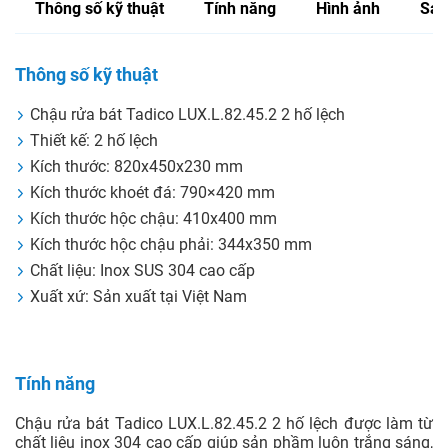
ĐẶT MUA NGAY
Giao Hàng Tận Nơi, Nhanh Chóng
Từ khóa:
Chậu rửa bát 2 hố
CSKH 1:
0983 750 566
(8:00 - 18:00)
CSKH 2:
0983 573 166
(8:00 - 18:00)
CSKH 3:
0916 950 756
(8:00 - 18:00)
Thông số kỹ thuật
Tính năng
Hình ảnh
Sản
Thông số kỹ thuật
Chậu rửa bát Tadico LUX.L.82.45.2 2 hố lệch
Thiết kế: 2 hố lệch
Kích thước: 820x450x230 mm