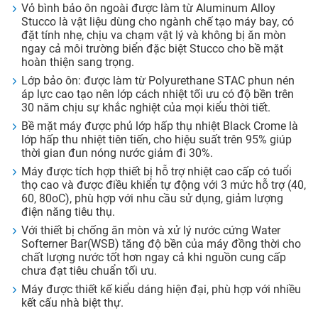
Vỏ bình bảo ôn ngoài được làm từ Aluminum Alloy
Stucco là vật liệu dùng cho ngành chế tạo máy bay, có
đặt tính nhẹ, chịu va chạm vật lý và không bị ăn mòn
ngay cả môi trường biển đặc biệt Stucco cho bề mặt
hoàn thiện sang trọng.
Lớp bảo ôn: được làm từ Polyurethane STAC phun nén
áp lực cao tạo nên lớp cách nhiệt tối ưu có độ bền trên
30 năm chịu sự khắc nghiệt của mọi kiểu thời tiết.
Bề mặt máy được phủ lớp hấp thụ nhiệt Black Crome là
lớp hấp thu nhiệt tiên tiến, cho hiệu suất trên 95% giúp
thời gian đun nóng nước giảm đi 30%.
Máy được tích hợp thiết bị hỗ trợ nhiệt cao cấp có tuổi
thọ cao và được điều khiển tự động với 3 mức hỗ trợ (40,
60, 80oC), phù hợp với nhu cầu sử dụng, giảm lượng
điện năng tiêu thụ.
Với thiết bị chống ăn mòn và xử lý nước cứng Water
Softerner Bar(WSB) tăng độ bền của máy đồng thời cho
chất lượng nước tốt hơn ngay cả khi nguồn cung cấp
chưa đạt tiêu chuẩn tối ưu.
Máy được thiết kế kiểu dáng hiện đại, phù hợp với nhiều
kết cấu nhà biệt thự.