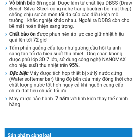
Vỏ bình bảo ôn
ngoài: Được làm từ chất liệu DBSS (Draw
Bench Silver Steel- công nghệ tráng bạctrên bề mặt thép)
chống chịu sự ăn mòn tối đa của các điều kiện môi
trường khắc nghiệt khác nhau. Ngoài ra DDBS còn cho
bề mặt hoàn thiện sang trọng.
Chất bảo ôn
được phun nén áp lực cao giữ nhiệt hiệu
quả lên tới
72
giờ
Tấm phản quảng cấu tạo như gương cầu hội tụ ánh
sáng tạo tối đa hiệu suất thu nhiệt . Ống chân không
được phủ lớp 3D-7 lớp, sử dụng công nghệ NANOMAX
cho hiệu suất thu nhiệt trên
95%.
Đặc biệt:
Máy được tích hợp thiết bị xử lý nước cứng
(Water softerner bar) tăng độ bền của máy đồng thời cho
chất lượng nước tốt hơn ngay cả khi nguồn cung cấp
chưa đạt tiêu chuẩn tối ưu.
Máy được bảo hành
7 năm
với linh kiện thay thế chính
hãng
Sản phẩm cùng loại