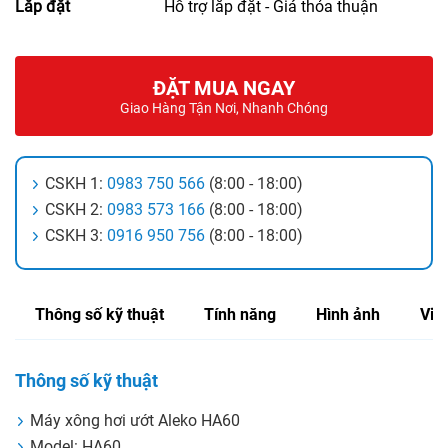
Lắp đặt
Hỗ trợ lắp đặt - Giá thỏa thuận
ĐẶT MUA NGAY
Giao Hàng Tận Nơi, Nhanh Chóng
CSKH 1:
0983 750 566
(8:00 - 18:00)
CSKH 2:
0983 573 166
(8:00 - 18:00)
CSKH 3:
0916 950 756
(8:00 - 18:00)
Thông số kỹ thuật
Tính năng
Hình ảnh
Vid
Thông số kỹ thuật
Máy xông hơi ướt Aleko HA60
Model: HA60