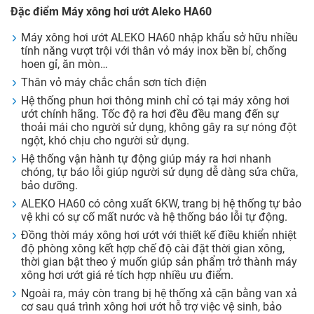
Đặc điểm Máy xông hơi ướt Aleko HA60
Máy xông hơi ướt ALEKO HA60 nhập khẩu sở hữu nhiều
tính năng vượt trội với thân vỏ máy inox bền bỉ, chống
hoen gỉ, ăn mòn…
Thân vỏ máy chắc chắn sơn tích điện
Hệ thống phun hơi thông minh chỉ có tại máy xông hơi
ướt chính hãng. Tốc độ ra hơi đều đều mang đến sự
thoải mái cho người sử dụng, không gây ra sự nóng đột
ngột, khó chịu cho người sử dụng.
Hệ thống vận hành tự động giúp máy ra hơi nhanh
chóng, tự báo lỗi giúp người sử dụng dễ dàng sửa chữa,
bảo dưỡng.
ALEKO HA60 có công xuất 6KW, trang bị hệ thống tự bảo
vệ khi có sự cố mất nước và hệ thống báo lỗi tự động.
Đồng thời máy xông hơi ướt với thiết kế điều khiển nhiệt
độ phòng xông kết hợp chế độ cài đặt thời gian xông,
thời gian bật theo ý muốn giúp sản phẩm trở thành máy
xông hơi ướt giá rẻ tích hợp nhiều ưu điểm.
Ngoài ra, máy còn trang bị hệ thống xả cặn bằng van xả
cơ sau quá trình xông hơi ướt hỗ trợ việc vệ sinh, bảo