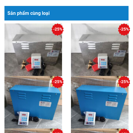
Sản phẩm cùng loại
-25%
-25%
-25%
-25%
Máy xông hơi ướt Aleko
Máy xông hơi ướt Aleko
HA90-S điều khiển cảm
HA60-S điều khiển cảm
ứng
ứng
Công suất: 9KW
Công suất: 6KW
9.000.000 VND
8.531.000 VND
12.000.000 VND
11.375.000 VND